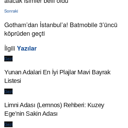
alacak isimler belli oldu
Sonraki
Gotham’dan İstanbul’a! Batmobile 3’üncü
köprüden geçti
İlgili
Yazılar
Gezi
Yunan Adalari En İyi Plajlar Mavi Bayrak
Listesi
Gezi
Limni Adası (Lemnos) Rehberi: Kuzey
Ege’nin Sakin Adası
Gezi