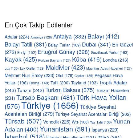
En Çok Takip Edilenler
Balayı
(412)
Antalya
(332)
Adalar
(224)
Almanya
(128)
Balayı Tatili
(381)
Dubai
(341)
En Güzel
Balayı Turları
(169)
Ertuğrul Günay
(328)
(272)
En Iyi
(152)
Gezilecek Yerler
(163)
Kayak
(425)
Küba
(416)
Londra
(216)
Kurban Bayramı
(127)
Maldivler
(423)
Lux
(130)
Lux Oteller
(129)
Mauritius Adası Haberleri
(127)
Mehmet Nuri Ersoy
(223)
Pegasus Hava
Otel
(175)
Oteller
(135)
Tropik Adalar
Yolları
(196)
Tatil
(200)
Tayland
(193)
Roma
(149)
Turizm Bakanı
(375)
(243)
Turizm
(242)
Turizm Haberleri
Türk Hava Yolları
Tursab Başkanı
(481)
(231)
Türkiye
(1656)
(575)
Türkiye Seyahat
Acentaları Birliği
(279)
Türkiye Seyahat Acentaları Birliği
(202)
Türsab
(507)
Yunan
Venedik
(226)
Wts
(168)
Yaz Tatili
(136)
Yunanistan
(591)
Adaları
(400)
İspanya
(229)
İstanbul
(518)
İtalya
(261)
İstanbul Havalimanı
(201)