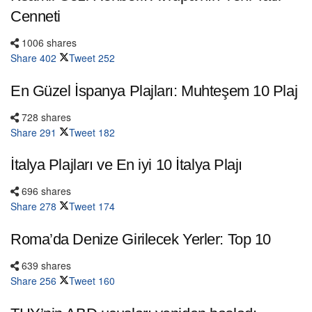
Cenneti
1006 shares
Share
402
Tweet
252
En Güzel İspanya Plajları: Muhteşem 10 Plaj
728 shares
Share
291
Tweet
182
İtalya Plajları ve En iyi 10 İtalya Plajı
696 shares
Share
278
Tweet
174
Roma’da Denize Girilecek Yerler: Top 10
639 shares
Share
256
Tweet
160