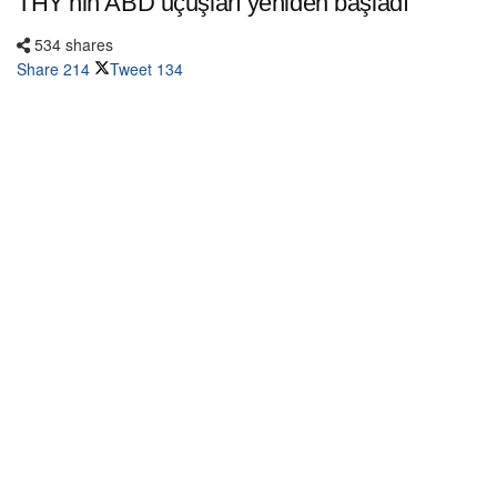
THY’nin ABD uçuşları yeniden başladı
534 shares
Share
214
Tweet
134