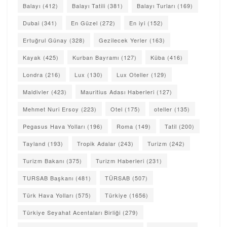
Balayı
(412)
Balayı Tatili
(381)
Balayı Turları
(169)
Dubai
(341)
En Güzel
(272)
En iyi
(152)
Ertuğrul Günay
(328)
Gezilecek Yerler
(163)
Kayak
(425)
Kurban Bayramı
(127)
Küba
(416)
Londra
(216)
Lux
(130)
Lux Oteller
(129)
Maldivler
(423)
Mauritius Adası Haberleri
(127)
Mehmet Nuri Ersoy
(223)
Otel
(175)
oteller
(135)
Pegasus Hava Yolları
(196)
Roma
(149)
Tatil
(200)
Tayland
(193)
Tropik Adalar
(243)
Turizm
(242)
Turizm Bakanı
(375)
Turizm Haberleri
(231)
TURSAB Başkanı
(481)
TÜRSAB
(507)
Türk Hava Yolları
(575)
Türkiye
(1656)
Türkiye Seyahat Acentaları Birliği
(279)