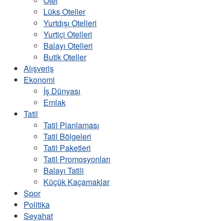
Otel
Lüks Oteller
Yurtdışı Otelleri
Yurtiçi Otelleri
Balayı Otelleri
Butik Oteller
Alışveriş
Ekonomi
İş Dünyası
Emlak
Tatil
Tatil Planlaması
Tatil Bölgeleri
Tatil Paketleri
Tatil Promosyonları
Balayı Tatili
Küçük Kaçamaklar
Spor
Politika
Seyahat