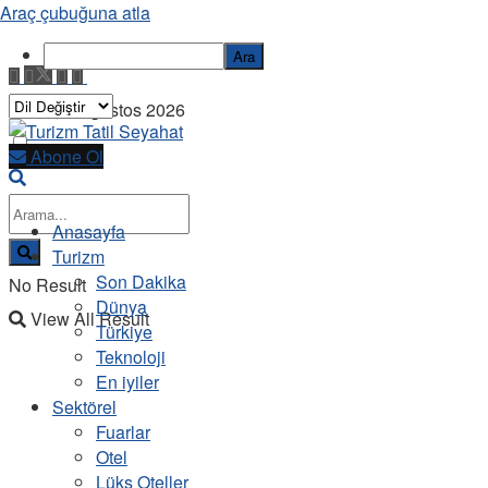
Araç çubuğuna atla
Ara
Cuma, 7 Ağustos 2026
Abone Ol
Anasayfa
Turizm
Son Dakika
No Result
Dünya
View All Result
Türkiye
Teknoloji
En iyiler
Sektörel
Fuarlar
Otel
Lüks Oteller