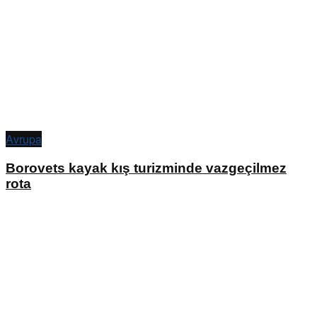
Avrupa
Borovets kayak kış turizminde vazgeçilmez
rota