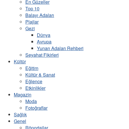
En Güzeller
Top 10
Balayı Adaları
Plajlar
Gezi
Dünya
Avrupa
Yunan Adaları Rehberi
Seyahat Fikirleri
Kültür
Eğitim
Kültür & Sanat
Eğlence
Etkinlikler
Magazin
Moda
Fotoğraflar
Sağlık
Genel
Röportajlar