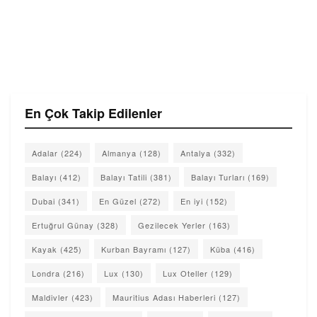
En Çok Takip Edilenler
Adalar
(224)
Almanya
(128)
Antalya
(332)
Balayı
(412)
Balayı Tatili
(381)
Balayı Turları
(169)
Dubai
(341)
En Güzel
(272)
En iyi
(152)
Ertuğrul Günay
(328)
Gezilecek Yerler
(163)
Kayak
(425)
Kurban Bayramı
(127)
Küba
(416)
Londra
(216)
Lux
(130)
Lux Oteller
(129)
Maldivler
(423)
Mauritius Adası Haberleri
(127)