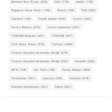
Mehmet Nuri Ersoy
(223)
Otel
(175)
oteller
(135)
Pegasus Hava Yolları
(196)
Roma
(149)
Tatil
(200)
Tayland
(193)
Tropik Adalar
(243)
Turizm
(242)
Turizm Bakanı
(375)
Turizm Haberleri
(231)
TURSAB Başkanı
(481)
TÜRSAB
(507)
Türk Hava Yolları
(575)
Türkiye
(1656)
Türkiye Seyahat Acentaları Birliği
(279)
Türkiye Seyahat Acentaları Birliği
(202)
Venedik
(226)
WTS
(168)
Yaz Tatili
(136)
Yunan Adaları
(399)
Yunanistan
(591)
İspanya
(229)
İstanbul
(518)
İstanbul Havalimanı
(201)
İtalya
(261)