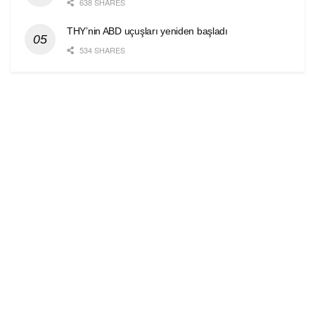
638 SHARES
THY’nin ABD uçuşları yeniden başladı
534 SHARES