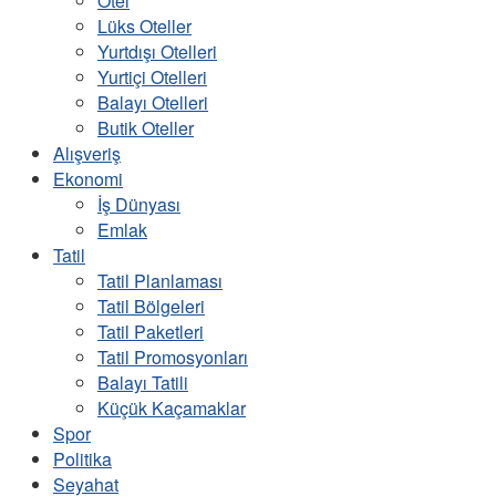
Otel
Lüks Oteller
Yurtdışı Otelleri
Yurtiçi Otelleri
Balayı Otelleri
Butik Oteller
Alışveriş
Ekonomi
İş Dünyası
Emlak
Tatil
Tatil Planlaması
Tatil Bölgeleri
Tatil Paketleri
Tatil Promosyonları
Balayı Tatili
Küçük Kaçamaklar
Spor
Politika
Seyahat