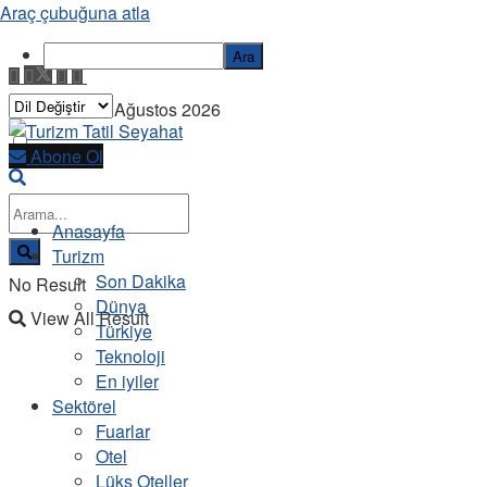
Araç çubuğuna atla
Ara
Pazartesi, 10 Ağustos 2026
Abone Ol
Anasayfa
Turizm
Son Dakika
No Result
Dünya
View All Result
Türkiye
Teknoloji
En iyiler
Sektörel
Fuarlar
Otel
Lüks Oteller