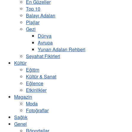
En Güzeller
Top 10
Balayı Adaları
Plajlar
Gezi
Dünya
Avrupa
Yunan Adaları Rehberi
Seyahat Fikirleri
Kültür
Eğitim
Kültür & Sanat
Eğlence
Etkinlikler
Magazin
Moda
Fotoğraflar
Sağlık
Genel
Röportajlar