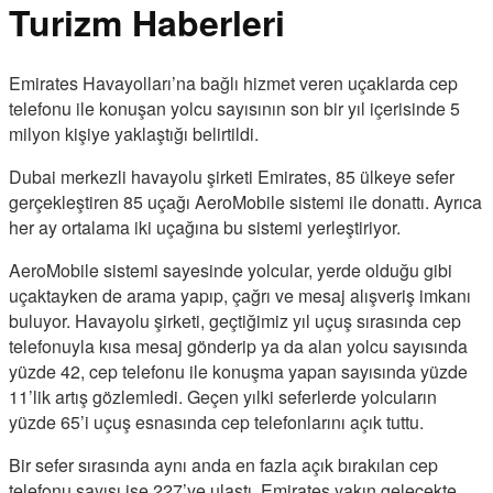
Turizm Haberleri
Emirates Havayolları’na bağlı hizmet veren uçaklarda cep
telefonu ile konuşan yolcu sayısının son bir yıl içerisinde 5
milyon kişiye yaklaştığı belirtildi.
Dubai merkezli havayolu şirketi Emirates, 85 ülkeye sefer
gerçekleştiren 85 uçağı AeroMobile sistemi ile donattı. Ayrıca
her ay ortalama iki uçağına bu sistemi yerleştiriyor.
AeroMobile sistemi sayesinde yolcular, yerde olduğu gibi
uçaktayken de arama yapıp, çağrı ve mesaj alışveriş imkanı
buluyor. Havayolu şirketi, geçtiğimiz yıl uçuş sırasında cep
telefonuyla kısa mesaj gönderip ya da alan yolcu sayısında
yüzde 42, cep telefonu ile konuşma yapan sayısında yüzde
11’lik artış gözlemledi. Geçen yılki seferlerde yolcuların
yüzde 65’i uçuş esnasında cep telefonlarını açık tuttu.
Bir sefer sırasında aynı anda en fazla açık bırakılan cep
telefonu sayısı ise 227’ye ulaştı. Emirates yakın gelecekte