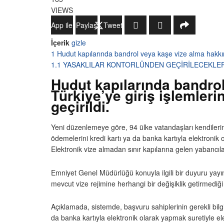
VIEWS
WhatsApp ile Gönder
Paylaş
Tweetle
İçerik
gizle
1
Hudut kapılarında bandrol veya kaşe vize alma hakkına
1.1
YASAKLILAR KONTORLÜNDEN GEÇİRİLECEKLE
Hudut kapılarında bandrol
Türkiye’ye giriş işlemler
geçirildi.
Yeni düzenlemeye göre, 94 ülke vatandaşları kendilerind
ödemelerini kredi kartı ya da banka kartıyla elektronik o
Elektronik vize almadan sınır kapılarına gelen yabancı
Emniyet Genel Müdürlüğü konuyla ilgili bir duyuru yayı
mevcut vize rejimine herhangi bir değişiklik getirmediği
Açıklamada, sistemde, başvuru sahiplerinin gerekli bilgi
da banka kartıyla elektronik olarak yapmak suretiyle elektr