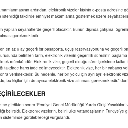
mamlanmasının ardından, elektronik vizeler kişinin e-posta adresine gön
eri ve istenildiği takdirde emniyet makamlarına göstermek üzere seyahatl
için yapılan seyahatlerde geçerli olacaktır. Bunun dışında çalışma, öğreni
apılması gerekmektedir.
aren en az 6 ay geçerli bir pasaporta, uçuş rezervasyonuna ve geçerli bi
rusunda belirtilen tarih, elektronik vizenin geçerlilik süresinin başlama t
bilmek mümkündür. Elektronik vize, geçerli olduğu süre içerisinde kullan
 takdirde harcı iade edilmeyecektir. Elektronik vize, her bir yabancı yol
 sonra verilmektedir. Bu nedenle, her bir yolcu için ayrı ayrı elektronik 
nde, bu kişiler için de ayrıca elektronik vize alınması gerekmektedir.” deni
ÇİRİLECEKLER
isteme girdikten sonra ‘Emniyet Genel Müdürlüğü Yurda Girişi Yasaklılar’
 belirtildi. Elektronik vizelerin, belirli ülke vatandaşlarının Türkiye’ye 
n sisteminde görülebileceği vurgulandı.