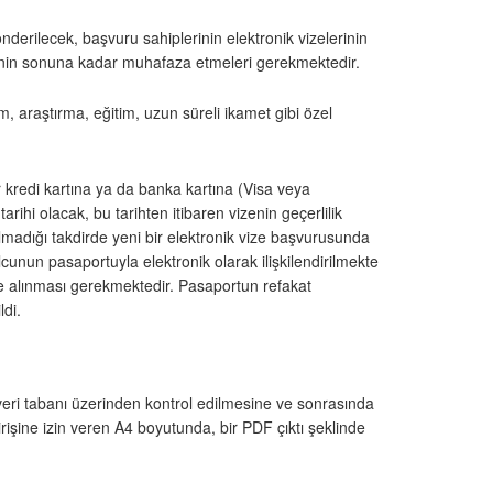
derilecek, başvuru sahiplerinin elektronik vizelerinin
erinin sonuna kadar muhafaza etmeleri gerekmektedir.
m, araştırma, eğitim, uzun süreli ikamet gibi özel
r kredi kartına ya da banka kartına (Visa veya
arihi olacak, bu tarihten itibaren vizenin geçerlilik
ılmadığı takdirde yeni bir elektronik vize başvurusunda
cunun pasaportuyla elektronik olarak ilişkilendirilmekte
vize alınması gerekmektedir. Pasaportun refakat
ldi.
 veri tabanı üzerinden kontrol edilmesine ve sonrasında
girişine izin veren A4 boyutunda, bir PDF çıktı şeklinde