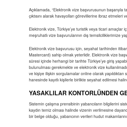
Açıklamada, “Elektronik vize başvurusunun başarıyla ta
çıktısını alarak havayolları görevlilerine ibraz etmel
Elektronik vize, Türkiye’ye turistik veya ticari amaçlar 
meşruhatlı vize başvurularının dış temsilciliklerimize y
Elektronik vize başvurusu için, seyahat tarihinden itib
Mastercard) sahip olmak yeterlidir. Elektronik vize başvu
süresi içinde herhangi bir tarihte Türkiye’ye giriş yapa
bulunulması gerekmekte ve elektronik vize kullanılmadığı
ve kişiye ilişkin sorgulamalar online olarak yapıldıktan
hanesinde kayıtlı kişilerle birlikte seyahat edilmesi hali
YASAKLILAR KONTORLÜNDEN GE
Sistemin çalışma prensibinin yabancıların bilgilerini s
kaydın temiz olması halinde vizenin verilmesine dayandığı
bir belge olduğu, yabancının verileri hudut makamlarını