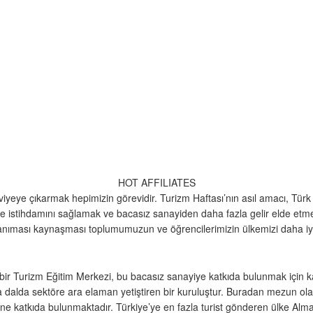
HOT AFFILIATES
 seviyeye çıkarmak hepimizin görevidir. Turizm Haftası’nın asıl amacı, Tü
nde istihdamını sağlamak ve bacasız sanayiden daha fazla gelir elde etme
ni tanıması kaynaşması toplumumuzun ve öğrencilerimizin ülkemizi daha i
ebir Turizm Eğitim Merkezi, bu bacasız sanayiye katkıda bulunmak için k
a dalda sektöre ara elaman yetiştiren bir kuruluştur. Buradan mezun olan
ne katkıda bulunmaktadır. Türkiye’ye en fazla turist gönderen ülke Al