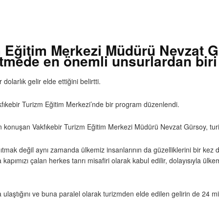
 Eğitim Merkezi Müdürü Nevzat Gü
 etmede en önemli unsurlardan bir
larlık gelir elde ettiğini belirtti.
akfıkebir Turizm Eğitim Merkezi’nde bir program düzenlendi.
an konuşan Vakfıkebir Turizm Eğitim Merkezi Müdürü Nevzat Gürsoy, tu
ak değil aynı zamanda ülkemiz insanlarının da güzelliklerini bir kez da
apımızı çalan herkes tanrı misafiri olarak kabul edilir, dolayısıyla ülk
na ulaştığını ve buna paralel olarak turizmden elde edilen gelirin de 24 