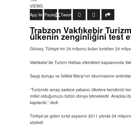
VIEWS
WhatsApp ile Gönder
Paylaş
Tweetle
Trabzon Vakfıkebir Turizm
ülkenin zenginliğini test
Gürsoy, Türkiye’nin 24 milyonu bulan turistten 24 milyar do
Vakfıkebir’de Turizm Haftası etkinlikleri kapsamında V
Saygı duruşu ve İstiklal Marşı’nın okunmasının ardınd
“Turizmde amaç sadece yabancı ülkelere kendimizi tanıtm
millet olduğumuzu bütün dünya bilmektedir. Anadolu’da k
kapılardır.” dedi.
Türkiye’ye gelen turist sayısının 2011 yılında 24 milyo
söyledi: