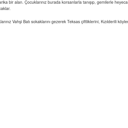
ka bir alan. Çocuklarınız burada korsanlarla tanışıp, gemilerle heyecanlı
caklar.
ınız Vahşi Batı sokaklarını gezerek Teksas çiftliklerini, Kızılderili köyl