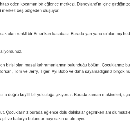
hitap eden kocaman bir eğlence merkezi. Disneyland’ın içine girdiğinizd
eli merkez beş bölgeden oluşuyor.
ıkacak olan renkli bir Amerikan kasabası. Burada yan yana sıralanmış hedi
kalıyorsunuz.
lerden birisi olan masal kahramanlarının bulunduğu bölüm. Çocuklarınız
 Korsan, Tom ve Jerry, Tiger, Ayı Bobo ve daha sayamadığımız birçok ma
a doğru keyifli bir yolculuğa çıkıyoruz. Burada zaman makineleri, uçan da
evcut. Çocuklarınız burada eğlence dolu dakikalar geçirirken anı ölümsüzle
ek pil ve batarya bulundurmayı sakın unutmayın.