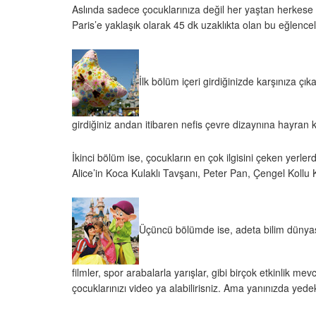
Aslında sadece çocuklarınıza değil her yaştan herkese 
Paris’e yaklaşık olarak 45 dk uzaklıkta olan bu eğlenc
İlk bölüm içeri girdiğinizde karşınıza ç
girdiğiniz andan itibaren nefis çevre dizaynına hayran 
İkinci bölüm ise, çocukların en çok ilgisini çeken yer
Alice’in Koca Kulaklı Tavşanı, Peter Pan, Çengel Kollu
Üçüncü bölümde ise, adeta bilim dünyasın
filmler, spor arabalarla yarışlar, gibi birçok etkinlik m
çocuklarınızı video ya alabilirisniz. Ama yanınızda yed