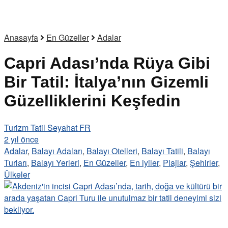
Anasayfa
En Güzeller
Adalar
Capri Adası’nda Rüya Gibi
Bir Tatil: İtalya’nın Gizemli
Güzelliklerini Keşfedin
Turizm Tatil Seyahat FR
2 yıl önce
Adalar
,
Balayı Adaları
,
Balayı Otelleri
,
Balayı Tatili
,
Balayı
Turları
,
Balayı Yerleri
,
En Güzeller
,
En iyiler
,
Plajlar
,
Şehirler
,
Ülkeler