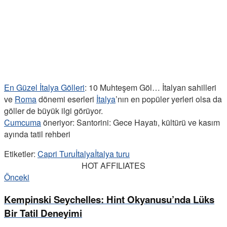
En Güzel İtalya Gölleri
: 10 Muhteşem Göl… İtalyan sahilleri
ve
Roma
dönemi eserleri
İtalya
’nın en popüler yerleri olsa da
göller de büyük ilgi görüyor.
Cumcuma
öneriyor: Santorini: Gece Hayatı, kültürü ve kasım
ayında tatil rehberi
Etiketler:
Capri Turu
İtalya
İtalya turu
HOT AFFILIATES
Önceki
Kempinski Seychelles: Hint Okyanusu’nda Lüks
Bir Tatil Deneyimi