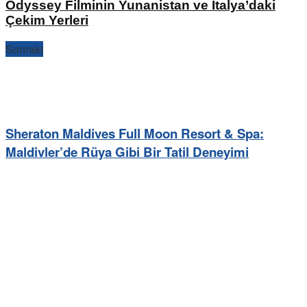
Odyssey Filminin Yunanistan ve İtalya’daki
Çekim Yerleri
Sonraki
Sheraton Maldives Full Moon Resort & Spa:
Maldivler’de Rüya Gibi Bir Tatil Deneyimi