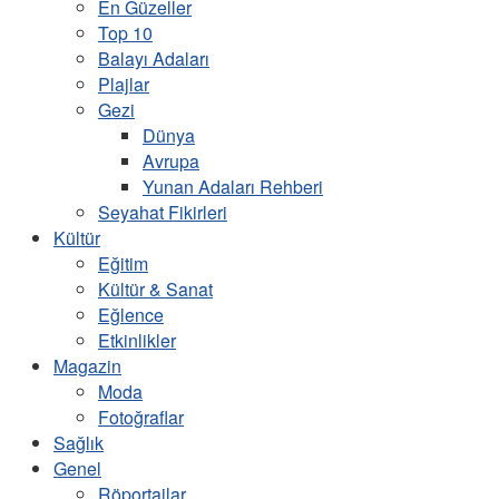
En Güzeller
Top 10
Balayı Adaları
Plajlar
Gezi
Dünya
Avrupa
Yunan Adaları Rehberi
Seyahat Fikirleri
Kültür
Eğitim
Kültür & Sanat
Eğlence
Etkinlikler
Magazin
Moda
Fotoğraflar
Sağlık
Genel
Röportajlar