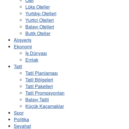
Otel
Lüks Oteller
Yurtdışı Otelleri
Yurtiçi Otelleri
Balayı Otelleri
Butik Oteller
Alışveriş
Ekonomi
İş Dünyası
Emlak
Tatil
Tatil Planlaması
Tatil Bölgeleri
Tatil Paketleri
Tatil Promosyonları
Balayı Tatili
Küçük Kaçamaklar
Spor
Politika
Seyahat