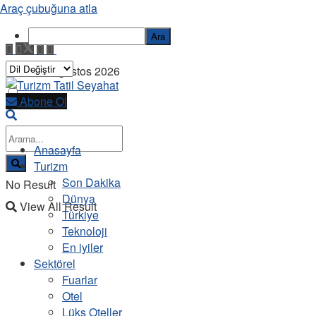
Araç çubuğuna atla
Ara
Cuma, 7 Ağustos 2026
Abone Ol
Anasayfa
Turizm
Son Dakika
No Result
Dünya
View All Result
Türkiye
Teknoloji
En iyiler
Sektörel
Fuarlar
Otel
Lüks Oteller