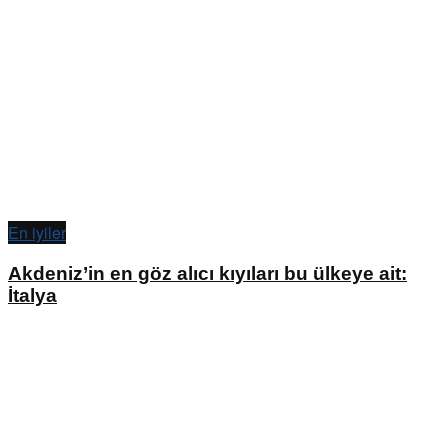
En iyiler
Akdeniz’in en göz alıcı kıyıları bu ülkeye ait:
İtalya