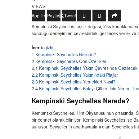
VIEWS
WhatsApp ile Gönder
Paylaş
Tweetle
Kempinski Seychelles, eşsiz doğası, lüks konaklama s
sunduğu deneyimler, çevresindeki gezilecek yerler ve b
İçerik
gizle
1
Kempinski Seychelles Nerede?
2
Kempinski Seychelles Otel Özellikleri
2.1
Kempinski Seychelles Yakın Çevresinde Gezilecek 
2.2
Kempinski Seychelles Yakınındaki Plajlar
2.3
Kempinski Seychelles Yemekleri Nasıl?
2.4
Kempinski Seychelles Balayı Çiftleri İçin Neden Ter
Kempinski Seychelles Nerede?
Kempinski Seychelles, Hint Okyanusu’nun ortasında, Se
bir cennet olarak biliniyor. Kempinski Seychelles ise 
sunuyor. Seyşeller’in ana havaalanı olan Seychelles In