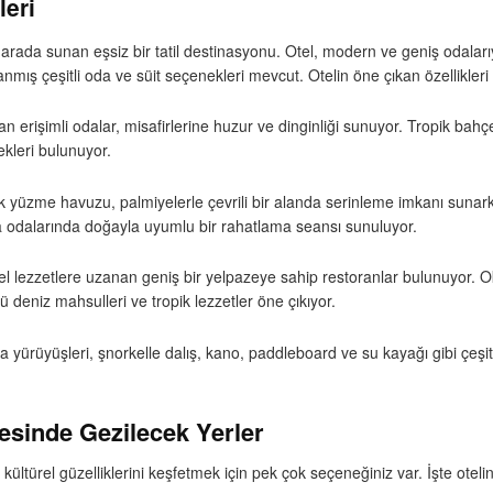
leri
ada sunan eşsiz bir tatil destinasyonu. Otel, modern ve geniş odalarıy
nmış çeşitli oda ve süit seçenekleri mevcut. Otelin öne çıkan özellikler
erişimli odalar, misafirlerine huzur ve dinginliği sunuyor. Tropik bahç
nekleri bulunuyor.
k yüzme havuzu, palmiyelerle çevrili bir alanda serinleme imkanı sunar
pa odalarında doğayla uyumlu bir rahatlama seansı sunuluyor.
 lezzetlere uzanan geniş bir yelpazeye sahip restoranlar bulunuyor. Ok
ü deniz mahsulleri ve tropik lezzetler öne çıkıyor.
ürüyüşleri, şnorkelle dalış, kano, paddleboard ve su kayağı gibi çeşitli 
esinde Gezilecek Yerler
türel güzelliklerini keşfetmek için pek çok seçeneğiniz var. İşte otelin