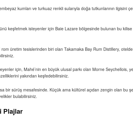
eyaz kumları ve turkuaz renkli sularıyla doğa tutkunlarının ilgisini çeke
nünü keşfetmek isteyenler için Baie Lazare bölgesinde bulunan bu kilise z
l rom üretim tesislerinden biri olan Takamaka Bay Rum Distillery, oteld
lirsiniz.
yenler için, Mahé’nin en büyük ulusal parkı olan Morne Seychellois, y
elliklerini yakından keşfedebilirsiniz.
kısa bir sürüş mesafesinde. Küçük ama kültürel açıdan zengin olan bu şeh
ikler bulabilirsiniz.
 Plajlar