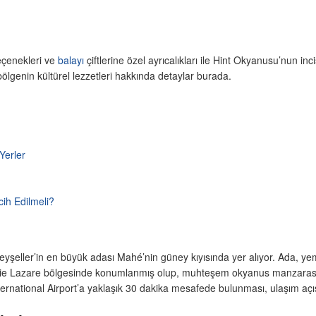
eçenekleri ve
balayı
çiftlerine özel ayrıcalıkları ile Hint Okyanusu’nun inc
ölgenin kültürel lezzetleri hakkında detaylar burada.
Yerler
cih Edilmeli?
yşeller’in en büyük adası Mahé’nin güney kıyısında yer alıyor. Ada, ye
Baie Lazare bölgesinde konumlanmış olup, muhteşem okyanus manzarası ve
ternational Airport’a yaklaşık 30 dakika mesafede bulunması, ulaşım aç