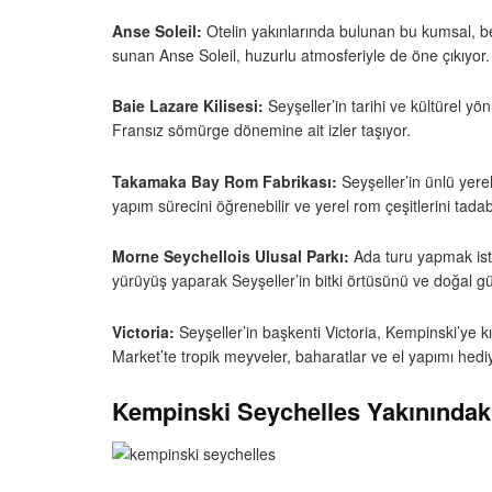
Anse Soleil:
Otelin yakınlarında bulunan bu kumsal, bemb
sunan Anse Soleil, huzurlu atmosferiyle de öne çıkıyor.
Baie Lazare Kilisesi:
Seyşeller’in tarihi ve kültürel yö
Fransız sömürge dönemine ait izler taşıyor.
Takamaka Bay Rom Fabrikası:
Seyşeller’in ünlü yere
yapım sürecini öğrenebilir ve yerel rom çeşitlerini tadabi
Morne Seychellois Ulusal Parkı:
Ada turu yapmak iste
yürüyüş yaparak Seyşeller’in bitki örtüsünü ve doğal güz
Victoria:
Seyşeller’in başkenti Victoria, Kempinski’ye 
Market’te tropik meyveler, baharatlar ve el yapımı hediyel
Kempinski Seychelles Yakınındaki