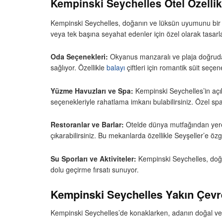
Kempinski Seychelles Otel Özellik
Kempinski Seychelles, doğanın ve lüksün uyumunu bir ar
veya tek başına seyahat edenler için özel olarak tasarla
Oda Seçenekleri:
Okyanus manzaralı ve plaja doğrudan 
sağlıyor. Özellikle
balayı
çiftleri için romantik süit seçe
Yüzme Havuzları ve Spa:
Kempinski Seychelles’in açı
seçenekleriyle rahatlama imkanı bulabilirsiniz. Özel s
Restoranlar ve Barlar:
Otelde dünya mutfağından yerel
çıkarabilirsiniz. Bu mekanlarda özellikle Seyşeller’e özg
Su Sporları ve Aktiviteler:
Kempinski Seychelles, doğa y
dolu geçirme fırsatı sunuyor.
Kempinski Seychelles Yakın Çevr
Kempinski Seychelles’de konaklarken, adanın doğal ve kül