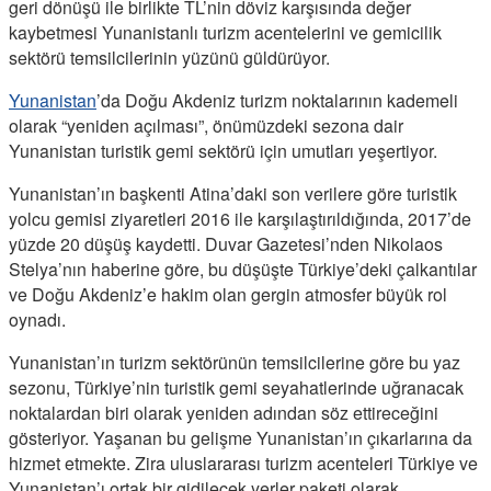
geri dönüşü ile birlikte TL’nin döviz karşısında değer
kaybetmesi Yunanistanlı turizm acentelerini ve gemicilik
sektörü temsilcilerinin yüzünü güldürüyor.
Yunanistan
’da Doğu Akdeniz turizm noktalarının kademeli
olarak “yeniden açılması”, önümüzdeki sezona dair
Yunanistan turistik gemi sektörü için umutları yeşertiyor.
Yunanistan’ın başkenti Atina’daki son verilere göre turistik
yolcu gemisi ziyaretleri 2016 ile karşılaştırıldığında, 2017’de
yüzde 20 düşüş kaydetti. Duvar Gazetesi’nden Nikolaos
Stelya’nın haberine göre, bu düşüşte Türkiye’deki çalkantılar
ve Doğu Akdeniz’e hakim olan gergin atmosfer büyük rol
oynadı.
Yunanistan’ın turizm sektörünün temsilcilerine göre bu yaz
sezonu, Türkiye’nin turistik gemi seyahatlerinde uğranacak
noktalardan biri olarak yeniden adından söz ettireceğini
gösteriyor. Yaşanan bu gelişme Yunanistan’ın çıkarlarına da
hizmet etmekte. Zira uluslararası turizm acenteleri Türkiye ve
Yunanistan’ı ortak bir gidilecek yerler paketi olarak