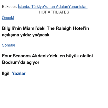
Etiketler:
İstanbul
Türkiye
Yunan Adaları
Yunanistan
HOT AFFILIATES
Önceki
Bilgili’nin Miami’deki The Raleigh Hotel’in
açılışına yıldız yağacak
Sonraki
Four Seasons Akdeniz’deki en büyük otelini
Bodrum’da açıyor
İlgili
Yazılar