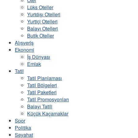
Otel
Lüks Oteller
Yurtdışı Otelleri
Yurtiçi Otelleri
Balayı Otelleri
Butik Oteller
Alışveriş
Ekonomi
İş Dünyası
Emlak
Tatil
Tatil Planlaması
Tatil Bölgeleri
Tatil Paketleri
Tatil Promosyonları
Balayı Tatili
Küçük Kaçamaklar
Spor
Politika
Seyahat