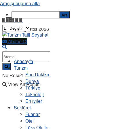
Araç çubuğuna atla
Ara
Cuma, 7 Ağustos 2026
Abone Ol
Anasayfa
Turizm
Son Dakika
No Result
Dünya
View All Result
Türkiye
Teknoloji
En iyiler
Sektörel
Fuarlar
Otel
Lüks Oteller