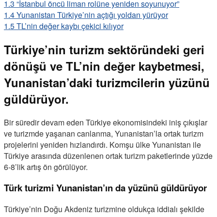
1.3
“İstanbul öncü liman rolüne yeniden soyunuyor”
1.4
Yunanistan Türkiye’nin açtığı yoldan yürüyor
1.5
TL’nin değer kaybı çekici kılıyor
Türkiye’nin turizm sektöründeki geri
dönüşü ve TL’nin değer kaybetmesi,
Yunanistan’daki turizmcilerin yüzünü
güldürüyor.
Bir süredir devam eden Türkiye ekonomisindeki iniş çıkışlar
ve turizmde yaşanan canlanma, Yunanistan’la ortak turizm
projelerini yeniden hızlandırdı. Komşu ülke Yunanistan ile
Türkiye arasında düzenlenen ortak turizm paketlerinde yüzde
6-8’lik artış ön görülüyor.
Türk turizmi Yunanistan’ın da yüzünü güldürüyor
Türkiye’nin Doğu Akdeniz turizmine oldukça iddialı şekilde