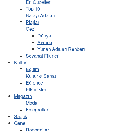
En Güzeller
Top 10
Balayı Adaları
Plajlar
Gezi
Dünya
Avrupa
Yunan Adaları Rehberi
Seyahat Fikirleri
Kültür
Eğitim
Kültür & Sanat
Eğlence
Etkinlikler
Magazin
Moda
Fotoğraflar
Sağlık
Genel
Röportajlar