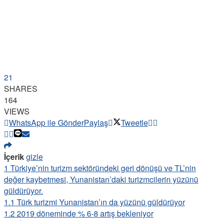
21
SHARES
164
VIEWS
WhatsApp ile Gönder
Paylaş
Tweetle
İçerik
gizle
1
Türkiye’nin turizm sektöründeki geri dönüşü ve TL’nin
değer kaybetmesi, Yunanistan’daki turizmcilerin yüzünü
güldürüyor.
1.1
Türk turizmi Yunanistan’ın da yüzünü güldürüyor
1.2
2019 döneminde % 6-8 artış bekleniyor