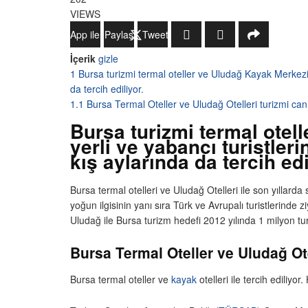
VIEWS
WhatsApp ile Gönder
Paylaş
Tweetle
İçerik
gizle
1
Bursa turizmi termal oteller ve Uludağ Kayak Merkezi il
da tercih ediliyor.
1.1
Bursa Termal Oteller ve Uludağ Otelleri turizmi can
Bursa turizmi termal otel
yerli ve yabancı turistler
kış aylarında da tercih edi
Bursa termal otelleri ve Uludağ Otelleri ile son yıllarda
yoğun ilgisinin yanı sıra Türk ve Avrupalı turistlerinde zi
Uludağ ile Bursa turizm hedefi 2012 yılında 1 milyon tur
Bursa Termal Oteller ve Uludağ Ote
Bursa termal oteller ve
kayak
otelleri ile tercih ediliy