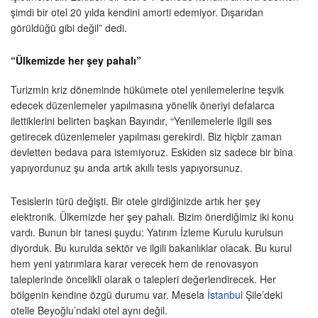
şimdi bir otel 20 yılda kendini amorti edemiyor. Dışarıdan
görüldüğü gibi değil” dedi.
“Ülkemizde her şey pahalı”
Turizmin kriz döneminde hükümete otel yenilemelerine teşvik
edecek düzenlemeler yapılmasına yönelik öneriyi defalarca
ilettiklerini belirten başkan Bayındır, “Yenilemelerle ilgili ses
getirecek düzenlemeler yapılması gerekirdi. Biz hiçbir zaman
devletten bedava para istemiyoruz. Eskiden siz sadece bir bina
yapıyordunuz şu anda artık akıllı tesis yapıyorsunuz.
Tesislerin türü değişti. Bir otele girdiğinizde artık her şey
elektronik. Ülkemizde her şey pahalı. Bizim önerdiğimiz iki konu
vardı. Bunun bir tanesi şuydu: Yatırım İzleme Kurulu kurulsun
diyorduk. Bu kurulda sektör ve ilgili bakanlıklar olacak. Bu kurul
hem yeni yatırımlara karar verecek hem de renovasyon
taleplerinde öncelikli olarak o talepleri değerlendirecek. Her
bölgenin kendine özgü durumu var. Mesela
İstanbul
Şile’deki
otelle Beyoğlu’ndaki otel aynı değil.