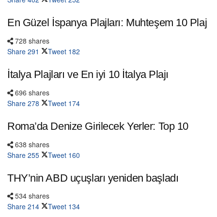
En Güzel İspanya Plajları: Muhteşem 10 Plaj
728 shares
Share
291
Tweet
182
İtalya Plajları ve En iyi 10 İtalya Plajı
696 shares
Share
278
Tweet
174
Roma’da Denize Girilecek Yerler: Top 10
638 shares
Share
255
Tweet
160
THY’nin ABD uçuşları yeniden başladı
534 shares
Share
214
Tweet
134