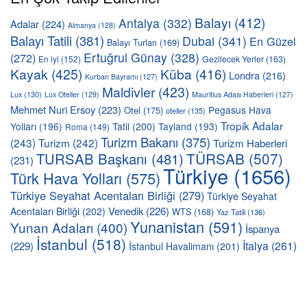
Balayı
(412)
Antalya
(332)
Adalar
(224)
Almanya
(128)
Balayı Tatili
(381)
Dubai
(341)
En Güzel
Balayı Turları
(169)
Ertuğrul Günay
(328)
(272)
En iyi
(152)
Gezilecek Yerler
(163)
Kayak
(425)
Küba
(416)
Londra
(216)
Kurban Bayramı
(127)
Maldivler
(423)
Lux
(130)
Lux Oteller
(129)
Mauritius Adası Haberleri
(127)
Mehmet Nuri Ersoy
(223)
Pegasus Hava
Otel
(175)
oteller
(135)
Tropik Adalar
Yolları
(196)
Tatil
(200)
Tayland
(193)
Roma
(149)
Turizm Bakanı
(375)
(243)
Turizm
(242)
Turizm Haberleri
TÜRSAB
(507)
TURSAB Başkanı
(481)
(231)
Türkiye
(1656)
Türk Hava Yolları
(575)
Türkiye Seyahat Acentaları Birliği
(279)
Türkiye Seyahat
Venedik
(226)
Acentaları Birliği
(202)
WTS
(168)
Yaz Tatili
(136)
Yunanistan
(591)
Yunan Adaları
(400)
İspanya
İstanbul
(518)
İtalya
(261)
(229)
İstanbul Havalimanı
(201)