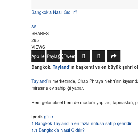
Bangkok'a Nasıl Gidilir?
36
SHARES
265
VIEWS
WhatsApp ile Gönder
Paylaş
Tweetle
Bangkok,
Tayland
’ın başkenti ve en büyük şehri 
Tayland
’ın merkezinde, Chao Phraya Nehri’nin kıyısında 
mirasına ev sahipliği yapar.
Hem geleneksel hem de modern yapıları, tapınakları, pa
İçerik
gizle
1
Bangkok Tayland’ın en fazla nüfusa sahip şehridir
1.1
Bangkok’a Nasıl Gidilir?