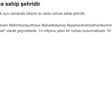
a sahip şehridir
 aynı zamanda ülkenin en fazla nüfusa sahip şehridir.
akosin Mahintharayutthaya Mahadilokphop Noppharatratchathaniburi
 olarak geçmektedir. 10 milyona yakın bir nüfusu bulunmaktadır. Yıl bo