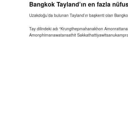
Bangkok Tayland’ın en fazla nüfus
Uzakdoğu’da bulunan Tayland’ın başkenti olan Bangkok
Tay dilindeki adı “Krungthepmahanakhon Amonrattan
Amonphimanawatansathit Sakkathattiyawitsanukamprasit”