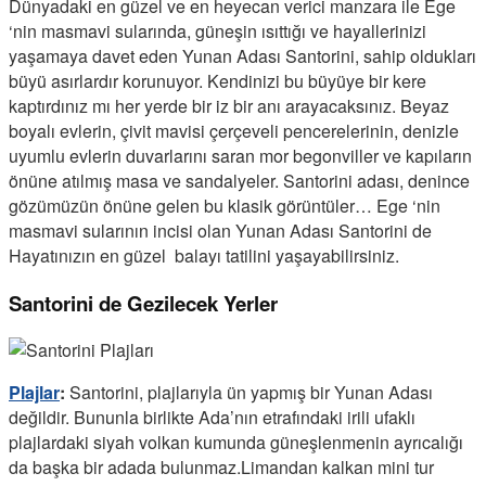
Dünyadaki en güzel ve en heyecan verici manzara ile Ege
‘nin masmavi sularında, güneşin ısıttığı ve hayallerinizi
yaşamaya davet eden Yunan Adası Santorini, sahip oldukları
büyü asırlardır korunuyor. Kendinizi bu büyüye bir kere
kaptırdınız mı her yerde bir iz bir anı arayacaksınız. Beyaz
boyalı evlerin, çivit mavisi çerçeveli pencerelerinin, denizle
uyumlu evlerin duvarlarını saran mor begonviller ve kapıların
önüne atılmış masa ve sandalyeler. Santorini adası, denince
gözümüzün önüne gelen bu klasik görüntüler… Ege ‘nin
masmavi sularının incisi olan Yunan Adası Santorini de
Hayatınızın en güzel balayı tatilini yaşayabilirsiniz.
Santorini de Gezilecek Yerler
Plajlar
:
Santorini, plajlarıyla ün yapmış bir Yunan Adası
değildir. Bununla birlikte Ada’nın etrafındaki irili ufaklı
plajlardaki siyah volkan kumunda güneşlenmenin ayrıcalığı
da başka bir adada bulunmaz.Limandan kalkan mini tur