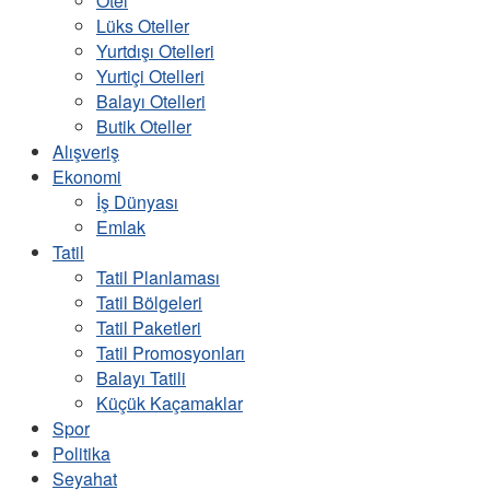
Otel
Lüks Oteller
Yurtdışı Otelleri
Yurtiçi Otelleri
Balayı Otelleri
Butik Oteller
Alışveriş
Ekonomi
İş Dünyası
Emlak
Tatil
Tatil Planlaması
Tatil Bölgeleri
Tatil Paketleri
Tatil Promosyonları
Balayı Tatili
Küçük Kaçamaklar
Spor
Politika
Seyahat