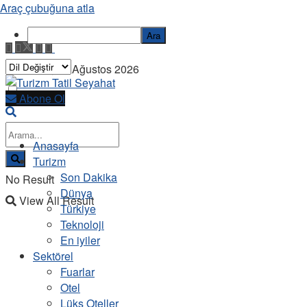
Araç çubuğuna atla
Ara
Pazartesi, 10 Ağustos 2026
Abone Ol
Anasayfa
Turizm
Son Dakika
No Result
Dünya
View All Result
Türkiye
Teknoloji
En iyiler
Sektörel
Fuarlar
Otel
Lüks Oteller