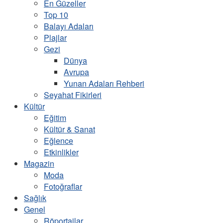
En Güzeller
Top 10
Balayı Adaları
Plajlar
Gezi
Dünya
Avrupa
Yunan Adaları Rehberi
Seyahat Fikirleri
Kültür
Eğitim
Kültür & Sanat
Eğlence
Etkinlikler
Magazin
Moda
Fotoğraflar
Sağlık
Genel
Röportajlar