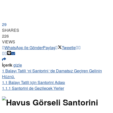
29
SHARES
226
VIEWS
WhatsApp ile Gönder
Paylaş
Tweetle
İçerik
gizle
1
Balayı Tatili ‘ni Santorini ‘de Damatsız Geçiren Gelinin
Hüznü.
1.1
Balayı Tatili için Santorini Adası
1.1.1
Santorini de Gezilecek Yerler