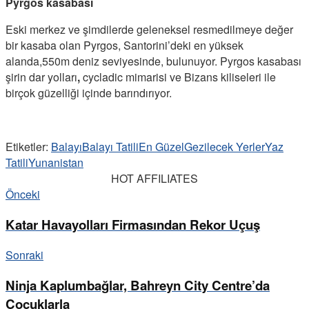
Pyrgos kasabası
Eski merkez ve şimdilerde geleneksel resmedilmeye değer
bir kasaba olan Pyrgos, Santorini’deki en yüksek
alanda,550m deniz seviyesinde, bulunuyor. Pyrgos kasabası
şirin dar yolları
,
cycladic mimarisi ve Bizans kiliseleri ile
birçok güzelliği içinde barındırıyor.
Etiketler:
Balayı
Balayı Tatili
En Güzel
Gezilecek Yerler
Yaz
Tatili
Yunanistan
HOT AFFILIATES
Önceki
Katar Havayolları Firmasından Rekor Uçuş
Sonraki
Ninja Kaplumbağlar, Bahreyn City Centre’da
Çocuklarla