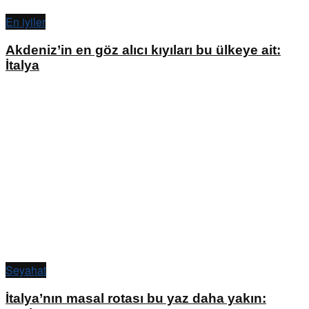
En iyiler
Akdeniz’in en göz alıcı kıyıları bu ülkeye ait:
İtalya
Seyahat
İtalya’nın masal rotası bu yaz daha yakın: