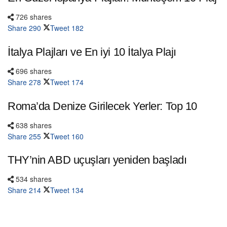
726 shares
Share
290
Tweet
182
İtalya Plajları ve En iyi 10 İtalya Plajı
696 shares
Share
278
Tweet
174
Roma’da Denize Girilecek Yerler: Top 10
638 shares
Share
255
Tweet
160
THY’nin ABD uçuşları yeniden başladı
534 shares
Share
214
Tweet
134