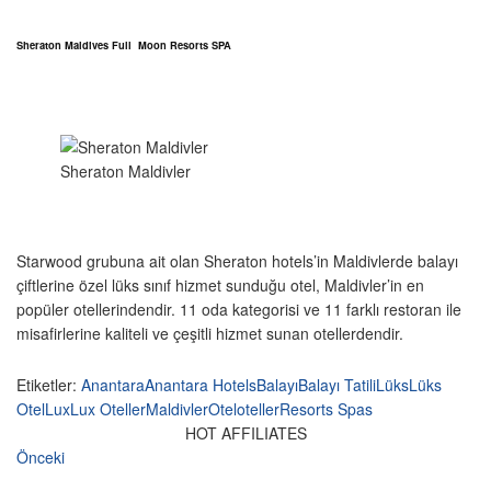
Sheraton Maldives Full Moon Resorts SPA
Sheraton Maldivler
Starwood grubuna ait olan Sheraton hotels’in Maldivlerde balayı
çiftlerine özel lüks sınıf hizmet sunduğu otel, Maldivler’in en
popüler otellerindendir. 11 oda kategorisi ve 11 farklı restoran ile
misafirlerine kaliteli ve çeşitli hizmet sunan otellerdendir.
Etiketler:
Anantara
Anantara Hotels
Balayı
Balayı Tatili
Lüks
Lüks
Otel
Lux
Lux Oteller
Maldivler
Otel
oteller
Resorts Spas
HOT AFFILIATES
Önceki