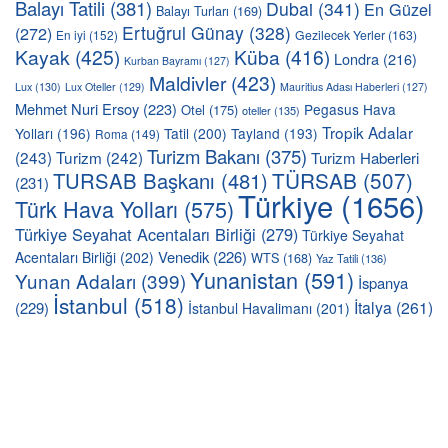
Balayı Tatili
(381)
Dubai
(341)
En Güzel
Balayı Turları
(169)
Ertuğrul Günay
(328)
(272)
En iyi
(152)
Gezilecek Yerler
(163)
Kayak
(425)
Küba
(416)
Londra
(216)
Kurban Bayramı
(127)
Maldivler
(423)
Lux
(130)
Lux Oteller
(129)
Mauritius Adası Haberleri
(127)
Mehmet Nuri Ersoy
(223)
Pegasus Hava
Otel
(175)
oteller
(135)
Tropik Adalar
Yolları
(196)
Tatil
(200)
Tayland
(193)
Roma
(149)
Turizm Bakanı
(375)
(243)
Turizm
(242)
Turizm Haberleri
TÜRSAB
(507)
TURSAB Başkanı
(481)
(231)
Türkiye
(1656)
Türk Hava Yolları
(575)
Türkiye Seyahat Acentaları Birliği
(279)
Türkiye Seyahat
Venedik
(226)
Acentaları Birliği
(202)
WTS
(168)
Yaz Tatili
(136)
Yunanistan
(591)
Yunan Adaları
(399)
İspanya
İstanbul
(518)
İtalya
(261)
(229)
İstanbul Havalimanı
(201)