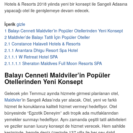
Hotels & Resorts 2018 yılında yeni bir konsept ile Sangeli Adasına
yapacağı otel ile genişlemeye devam edecek.
İçerik
gizle
1
Balayı Cenneti Maldviler’in Popüler Otellerinden Yeni Konsept
2
Maldivler’de Balayı Tatili İçin Popüler Oteller
2.1
Constance Halaveli Hotels & Resorts
2.1.1
Anantara Dhigu Resort Spa Hotel
2.1.1.1
W Retreat Hotel SPA
2.1.1.1.1
Sheraton Maldives Full Moon Resorts SPA
Balayı Cenneti Maldviler’in Popüler
Otellerinden Yeni Konsept
Gelecek yılın Temmuz ayında hizmete girmesi planlanan otel,
Maldivler
’in Sangeli Adası’nda yer alacak. Otel, yeni ve farklı
hizmet ile konuklarına kaliteli hizmet vermeyi hedefliyor. Otel
bünyesinde “Egzotik Deneyim” adlı tropik ada mutfaklarından
yemekler sunmayı hedefliyor. Aynı zamanda çeşitli tatil aktiviteleri
ve geziler sunan luxury konsept de hizmet verecek. Hem sahilde
kesiminde, hemde deniz üzerinde 137 villa ile her şey dahil