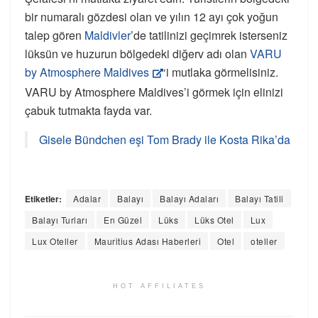
bir numaralı gözdesi olan ve yılın 12 ayı çok yoğun
talep gören
Maldivler
’de tatilinizi geçimrek isterseniz
lüksün ve huzurun bölgedeki diğerv adı olan
VARU
by Atmosphere Maldives
‘i mutlaka görmelisiniz.
VARU by Atmosphere Maldives’i görmek için elinizi
çabuk tutmakta fayda var.
Gisele Bündchen eşi Tom Brady ile Kosta Rika’da
Etiketler:
Adalar
Balayı
Balayı Adaları
Balayı Tatili
Balayı Turları
En Güzel
Lüks
Lüks Otel
Lux
Lux Oteller
Mauritius Adası Haberleri
Otel
oteller
HOT AFFILIATES