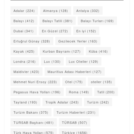
Adalar
(224)
Almanya
(128)
Antalya
(332)
Balayı
(412)
Balayı Tatili
(381)
Balayı Turları
(169)
Dubai
(341)
En Güzel
(272)
En iyi
(152)
Ertuğrul Günay
(328)
Gezilecek Yerler
(163)
Kayak
(425)
Kurban Bayramı
(127)
Küba
(416)
Londra
(216)
Lux
(130)
Lux Oteller
(129)
Maldivler
(423)
Mauritius Adası Haberleri
(127)
Mehmet Nuri Ersoy
(223)
Otel
(175)
oteller
(135)
Pegasus Hava Yolları
(196)
Roma
(149)
Tatil
(200)
Tayland
(193)
Tropik Adalar
(243)
Turizm
(242)
Turizm Bakanı
(375)
Turizm Haberleri
(231)
TURSAB Başkanı
(481)
TÜRSAB
(507)
Türk Hava Yolları
(575)
Türkiye
(1656)