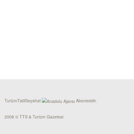
TurizmTatilSeyahat
Abonesidir.
2008 © TTS & Turizm Gazetesi