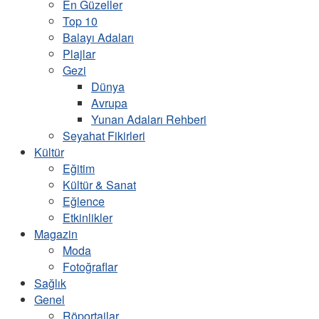
En Güzeller
Top 10
Balayı Adaları
Plajlar
Gezi
Dünya
Avrupa
Yunan Adaları Rehberi
Seyahat Fikirleri
Kültür
Eğitim
Kültür & Sanat
Eğlence
Etkinlikler
Magazin
Moda
Fotoğraflar
Sağlık
Genel
Röportajlar