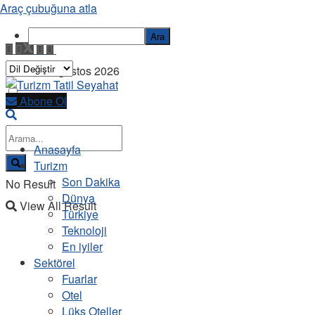
Araç çubuğuna atla
Ara
Cuma, 7 Ağustos 2026
Abone Ol
Anasayfa
Turizm
Son Dakika
No Result
Dünya
View All Result
Türkiye
Teknoloji
En iyiler
Sektörel
Fuarlar
Otel
Lüks Oteller