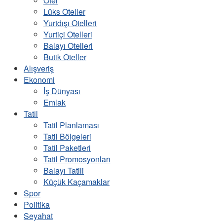
Otel
Lüks Oteller
Yurtdışı Otelleri
Yurtiçi Otelleri
Balayı Otelleri
Butik Oteller
Alışveriş
Ekonomi
İş Dünyası
Emlak
Tatil
Tatil Planlaması
Tatil Bölgeleri
Tatil Paketleri
Tatil Promosyonları
Balayı Tatili
Küçük Kaçamaklar
Spor
Politika
Seyahat