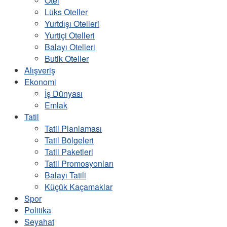
Otel
Lüks Oteller
Yurtdışı Otelleri
Yurtiçi Otelleri
Balayı Otelleri
Butik Oteller
Alışveriş
Ekonomi
İş Dünyası
Emlak
Tatil
Tatil Planlaması
Tatil Bölgeleri
Tatil Paketleri
Tatil Promosyonları
Balayı Tatili
Küçük Kaçamaklar
Spor
Politika
Seyahat