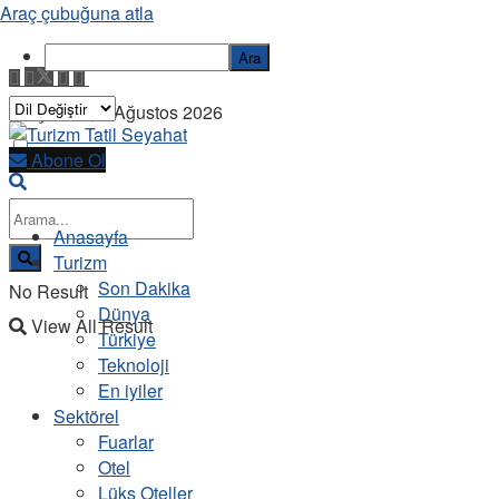
Araç çubuğuna atla
Ara
Perşembe, 6 Ağustos 2026
Abone Ol
Anasayfa
Turizm
Son Dakika
No Result
Dünya
View All Result
Türkiye
Teknoloji
En iyiler
Sektörel
Fuarlar
Otel
Lüks Oteller