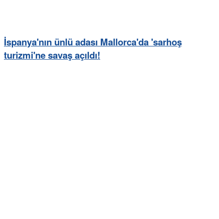
İspanya'nın ünlü adası Mallorca'da 'sarhoş
turizmi'ne savaş açıldı!