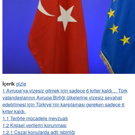
İçerik
gizle
1
Avrupa’ya vizesiz gitmek için sadece 6 kriter kaldı… Türk
vatandaşlarının Avrupa Birliği ülkelerine vizesiz seyahat
edebilmesi için Türkiye’nin karşılaması gereken sadece 6
kriter kaldı.
1.1
Terörle mücadele mevzuatı
1.2
Kişisel verilerin korunması
1.2.1
Cezai konularda adli işbirliği