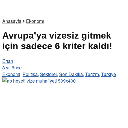
Anasayfa
Ekonomi
Avrupa’ya vizesiz gitmek
için sadece 6 kriter kaldı!
Ertan
8 yıl önce
Ekonomi
,
Politika
,
Sektörel
,
Son Dakika
,
Turizm
,
Türkiye