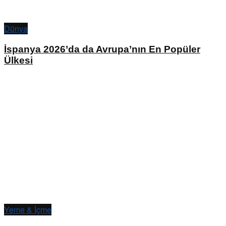
Dünya
İspanya 2026’da da Avrupa’nın En Popüler
Ülkesi
Yeme & İçme