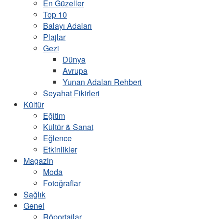
En Güzeller
Top 10
Balayı Adaları
Plajlar
Gezi
Dünya
Avrupa
Yunan Adaları Rehberi
Seyahat Fikirleri
Kültür
Eğitim
Kültür & Sanat
Eğlence
Etkinlikler
Magazin
Moda
Fotoğraflar
Sağlık
Genel
Röportajlar