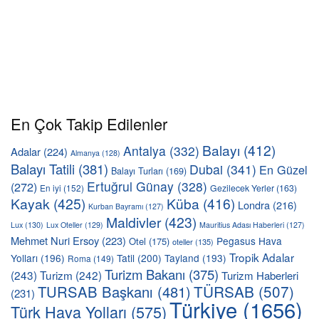
En Çok Takip Edilenler
Balayı
(412)
Antalya
(332)
Adalar
(224)
Almanya
(128)
Balayı Tatili
(381)
Dubai
(341)
En Güzel
Balayı Turları
(169)
Ertuğrul Günay
(328)
(272)
En iyi
(152)
Gezilecek Yerler
(163)
Kayak
(425)
Küba
(416)
Londra
(216)
Kurban Bayramı
(127)
Maldivler
(423)
Lux
(130)
Lux Oteller
(129)
Mauritius Adası Haberleri
(127)
Mehmet Nuri Ersoy
(223)
Pegasus Hava
Otel
(175)
oteller
(135)
Tropik Adalar
Yolları
(196)
Tatil
(200)
Tayland
(193)
Roma
(149)
Turizm Bakanı
(375)
(243)
Turizm
(242)
Turizm Haberleri
TÜRSAB
(507)
TURSAB Başkanı
(481)
(231)
Türkiye
(1656)
Türk Hava Yolları
(575)