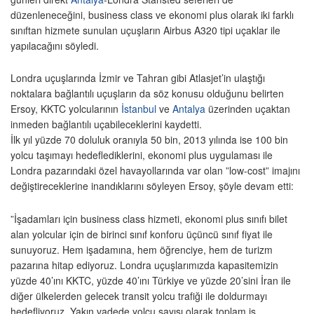
düzenleneceğini, business class ve ekonomi plus olarak iki farklı
sınıftan hizmete sunulan uçuşların Airbus A320 tipi uçaklar ile
yapılacağını söyledi.
Londra uçuşlarında İzmir ve Tahran gibi Atlasjet’in ulaştığı
noktalara bağlantılı uçuşların da söz konusu olduğunu belirten
Ersoy, KKTC yolcularının
İstanbul
ve
Antalya
üzerinden uçaktan
inmeden bağlantılı uçabileceklerini kaydetti.
İlk yıl yüzde 70 doluluk oranıyla 50 bin, 2013 yılında ise 100 bin
yolcu taşımayı hedeflediklerini, ekonomi plus uygulaması ile
Londra pazarındaki özel havayollarında var olan ”low-cost” imajını
değiştireceklerine inandıklarını söyleyen Ersoy, şöyle devam etti:
”İşadamları için business class hizmeti, ekonomi plus sınıfı bilet
alan yolcular için de birinci sınıf konforu üçüncü sınıf fiyat ile
sunuyoruz. Hem işadamına, hem öğrenciye, hem de turizm
pazarına hitap ediyoruz. Londra uçuşlarımızda kapasitemizin
yüzde 40’ını KKTC, yüzde 40’ını Türkiye ve yüzde 20’sini İran ile
diğer ülkelerden gelecek transit yolcu trafiği ile doldurmayı
hedefliyoruz. Yakın vadede yolcu sayısı olarak toplam iş