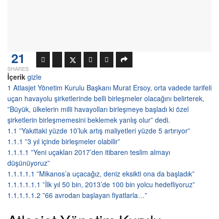
21
SHARES
İçerik
gizle
1
Atlasjet Yönetim Kurulu Başkanı Murat Ersoy, orta vadede tarifeli
uçan havayolu şirketlerinde belli birleşmeler olacağını belirterek,
”Büyük, ülkelerin milli havayolları birleşmeye başladı ki özel
şirketlerin birleşmemesini beklemek yanlış olur” dedi.
1.1
”Yakıttaki yüzde 10’luk artış maliyetleri yüzde 5 artırıyor”
1.1.1
”3 yıl içinde birleşmeler olabilir”
1.1.1.1
”Yeni uçakları 2017’den itibaren teslim almayı
düşünüyoruz”
1.1.1.1.1
”Mikanos’a uçacağız, deniz eksikti ona da başladık”
1.1.1.1.1.1
”İlk yıl 50 bin, 2013’de 100 bin yolcu hedefliyoruz”
1.1.1.1.1.2
”66 avrodan başlayan fiyatlarla…”