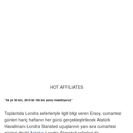
HOT AFFILIATES
”İlk yıl 50 bin, 2013’de 100 bin yolcu hedefliyoruz”
Toplantıda Londra seferleriyle ilgili bilgi veren Ersoy, cumartesi
günleri hariç haftanın her günü gerçekleştirilecek Atatürk
Havalimanı-Londra Stansted uçuşlarının yanı sıra cumartesi
günleri direkt
Antalya
-Londra Stansted seferleri de