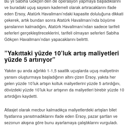
Bu yıl Sabiha Gökçen’den de operasyon yapmaya başladıklarını
ve buradaki uçuş sayısını kademeli olarak artıracaklarını ifade
eden Ersoy, Atatürk Havalimanı’ndaki kapasite doluluğuna dikkati
çekerek, artık bundan sonra Atatürk Havalimanı’nda büyüme
şanslarının kalmadığını, Atatürk Havalimanı’ndan sadece tarifeli
seferleri gerçekleştireceklerini, tarifeli olmayan seferleri Sabiha
Gökçen Havalimanı’ndan yapacaklarını belirtti.
”Yakıttaki yüzde 10’luk artış maliyetleri
yüzde 5 artırıyor”
Yakıtın şu anda ağırlıklı 1-1,5 saatlik uçuşlarda uçuş maliyetinin
yarısını oluşturmaya başladığının altını çizen Ersoy, yakıta her
gelen yüzde 10’luk artışın koltuk maliyetlerini yüzde 5 artırdığını,
dövizdeki yüzde 10’luk kur artışının da maliyetleri birebir yüzde 10
artırdığını kaydetti.
Atlasjet olarak mecbur kalmadıkça maliyetlerdeki artışları bilet
fiyatlarına yansıtmadıklarını ifade eden Ersoy, pazar şartları ve
sezonun akışına göre bunu ayarlamaya çalıştıklarını vurguladı.