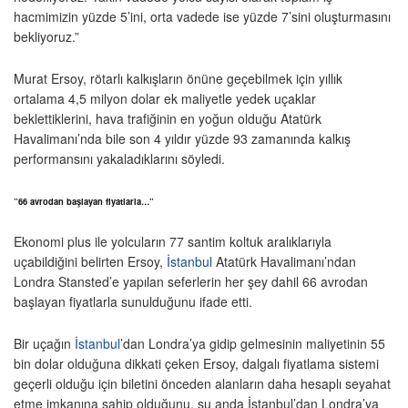
hacmimizin yüzde 5’ini, orta vadede ise yüzde 7’sini oluşturmasını
bekliyoruz.”
Murat Ersoy, rötarlı kalkışların önüne geçebilmek için yıllık
ortalama 4,5 milyon dolar ek maliyetle yedek uçaklar
beklettiklerini, hava trafiğinin en yoğun olduğu Atatürk
Havalimanı’nda bile son 4 yıldır yüzde 93 zamanında kalkış
performansını yakaladıklarını söyledi.
”66 avrodan başlayan fiyatlarla…”
Ekonomi plus ile yolcuların 77 santim koltuk aralıklarıyla
uçabildiğini belirten Ersoy,
İstanbul
Atatürk Havalimanı’ndan
Londra Stansted’e yapılan seferlerin her şey dahil 66 avrodan
başlayan fiyatlarla sunulduğunu ifade etti.
Bir uçağın
İstanbul
’dan Londra’ya gidip gelmesinin maliyetinin 55
bin dolar olduğuna dikkati çeken Ersoy, dalgalı fiyatlama sistemi
geçerli olduğu için biletini önceden alanların daha hesaplı seyahat
etme imkanına sahip olduğunu, şu anda İstanbul’dan Londra’ya