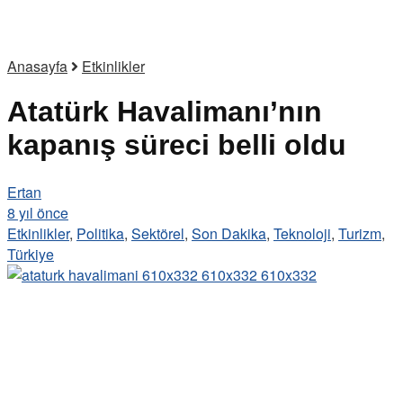
Anasayfa
Etkinlikler
Atatürk Havalimanı’nın
kapanış süreci belli oldu
Ertan
8 yıl önce
Etkinlikler
,
Politika
,
Sektörel
,
Son Dakika
,
Teknoloji
,
Turizm
,
Türkiye