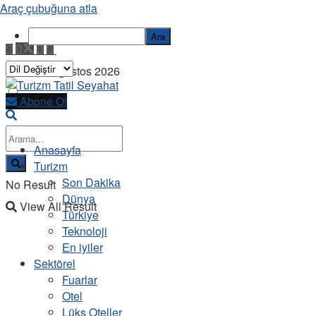
Araç çubuğuna atla
Ara
Cuma, 7 Ağustos 2026
Abone Ol
Anasayfa
Turizm
Son Dakika
No Result
Dünya
View All Result
Türkiye
Teknoloji
En iyiler
Sektörel
Fuarlar
Otel
Lüks Oteller