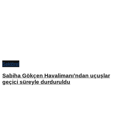
Sektörel
Sabiha Gökçen Havalimanı’ndan uçuşlar
geçici süreyle durduruldu