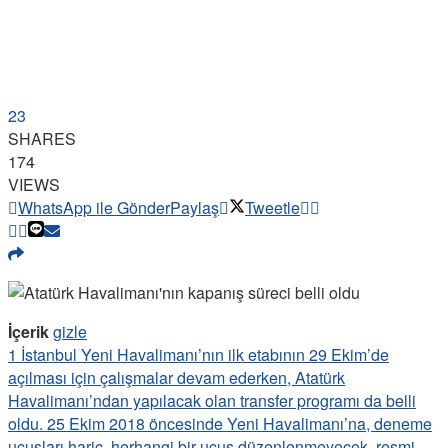
23
SHARES
174
VIEWS
WhatsApp ile Gönder
Paylaş
Tweetle
İçerik
gizle
1
İstanbul Yeni Havalimanı’nın ilk etabının 29 Ekim’de
açılması için çalışmalar devam ederken, Atatürk
Havalimanı’ndan yapılacak olan transfer programı da belli
oldu. 25 Ekim 2018 öncesinde Yeni Havalimanı’na, deneme
uçuşları hariç, herhangi bir uçuş düzenlenmeyecek, resmi