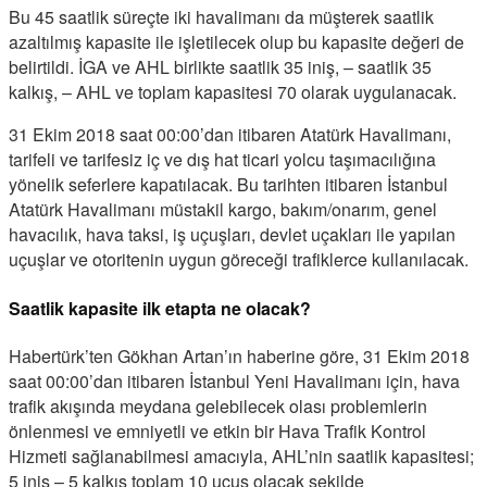
Bu 45 saatlik süreçte iki havalimanı da müşterek saatlik
azaltılmış kapasite ile işletilecek olup bu kapasite değeri de
belirtildi. İGA ve AHL birlikte saatlik 35 iniş, – saatlik 35
kalkış, – AHL ve toplam kapasitesi 70 olarak uygulanacak.
31 Ekim 2018 saat 00:00’dan itibaren Atatürk Havalimanı,
tarifeli ve tarifesiz iç ve dış hat ticari yolcu taşımacılığına
yönelik seferlere kapatılacak. Bu tarihten itibaren İstanbul
Atatürk Havalimanı müstakil kargo, bakım/onarım, genel
havacılık, hava taksi, iş uçuşları, devlet uçakları ile yapılan
uçuşlar ve otoritenin uygun göreceği trafiklerce kullanılacak.
Saatlik kapasite ilk etapta ne olacak?
Habertürk’ten Gökhan Artan’ın haberine göre, 31 Ekim 2018
saat 00:00’dan itibaren İstanbul Yeni Havalimanı için, hava
trafik akışında meydana gelebilecek olası problemlerin
önlenmesi ve emniyetli ve etkin bir Hava Trafik Kontrol
Hizmeti sağlanabilmesi amacıyla, AHL’nin saatlik kapasitesi;
5 iniş – 5 kalkış toplam 10 uçuş olacak şekilde