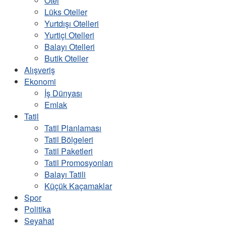
Otel
Lüks Oteller
Yurtdışı Otelleri
Yurtiçi Otelleri
Balayı Otelleri
Butik Oteller
Alışveriş
Ekonomi
İş Dünyası
Emlak
Tatil
Tatil Planlaması
Tatil Bölgeleri
Tatil Paketleri
Tatil Promosyonları
Balayı Tatili
Küçük Kaçamaklar
Spor
Politika
Seyahat