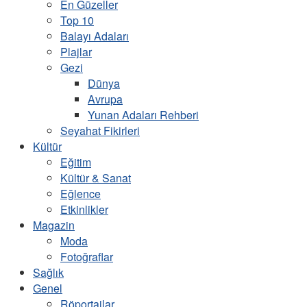
En Güzeller
Top 10
Balayı Adaları
Plajlar
Gezi
Dünya
Avrupa
Yunan Adaları Rehberi
Seyahat Fikirleri
Kültür
Eğitim
Kültür & Sanat
Eğlence
Etkinlikler
Magazin
Moda
Fotoğraflar
Sağlık
Genel
Röportajlar