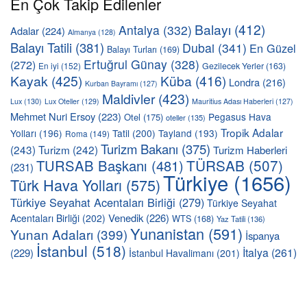
En Çok Takip Edilenler
Balayı
(412)
Antalya
(332)
Adalar
(224)
Almanya
(128)
Balayı Tatili
(381)
Dubai
(341)
En Güzel
Balayı Turları
(169)
Ertuğrul Günay
(328)
(272)
En iyi
(152)
Gezilecek Yerler
(163)
Kayak
(425)
Küba
(416)
Londra
(216)
Kurban Bayramı
(127)
Maldivler
(423)
Lux
(130)
Lux Oteller
(129)
Mauritius Adası Haberleri
(127)
Mehmet Nuri Ersoy
(223)
Pegasus Hava
Otel
(175)
oteller
(135)
Tropik Adalar
Yolları
(196)
Tatil
(200)
Tayland
(193)
Roma
(149)
Turizm Bakanı
(375)
(243)
Turizm
(242)
Turizm Haberleri
TÜRSAB
(507)
TURSAB Başkanı
(481)
(231)
Türkiye
(1656)
Türk Hava Yolları
(575)
Türkiye Seyahat Acentaları Birliği
(279)
Türkiye Seyahat
Venedik
(226)
Acentaları Birliği
(202)
WTS
(168)
Yaz Tatili
(136)
Yunanistan
(591)
Yunan Adaları
(399)
İspanya
İstanbul
(518)
İtalya
(261)
(229)
İstanbul Havalimanı
(201)