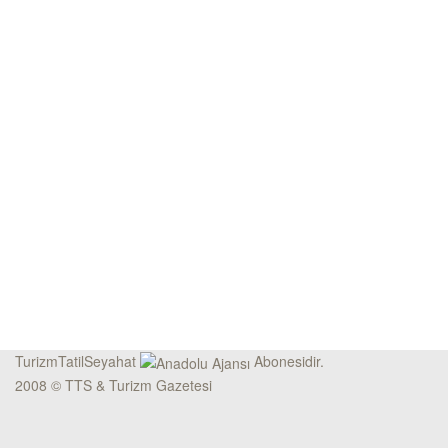
TurizmTatilSeyahat
Abonesidir.
2008 © TTS & Turizm Gazetesi