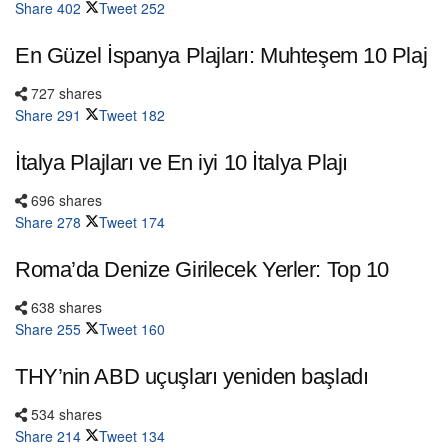
Share
402
Tweet
252
En Güzel İspanya Plajları: Muhteşem 10 Plaj
727 shares
Share
291
Tweet
182
İtalya Plajları ve En iyi 10 İtalya Plajı
696 shares
Share
278
Tweet
174
Roma’da Denize Girilecek Yerler: Top 10
638 shares
Share
255
Tweet
160
THY’nin ABD uçuşları yeniden başladı
534 shares
Share
214
Tweet
134