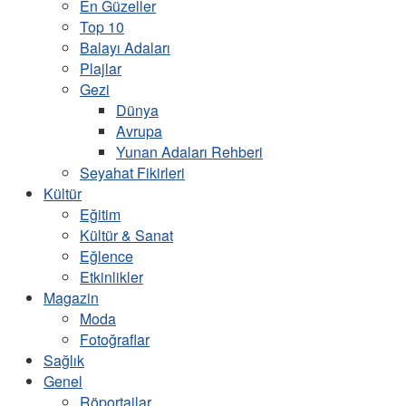
En Güzeller
Top 10
Balayı Adaları
Plajlar
Gezi
Dünya
Avrupa
Yunan Adaları Rehberi
Seyahat Fikirleri
Kültür
Eğitim
Kültür & Sanat
Eğlence
Etkinlikler
Magazin
Moda
Fotoğraflar
Sağlık
Genel
Röportajlar