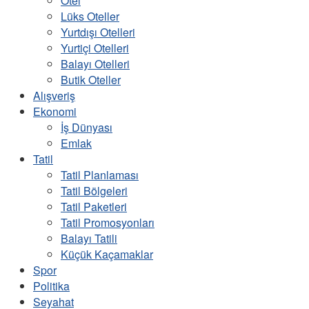
Otel
Lüks Oteller
Yurtdışı Otelleri
Yurtiçi Otelleri
Balayı Otelleri
Butik Oteller
Alışveriş
Ekonomi
İş Dünyası
Emlak
Tatil
Tatil Planlaması
Tatil Bölgeleri
Tatil Paketleri
Tatil Promosyonları
Balayı Tatili
Küçük Kaçamaklar
Spor
Politika
Seyahat