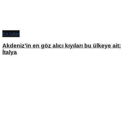
En iyiler
Akdeniz’in en göz alıcı kıyıları bu ülkeye ait:
İtalya