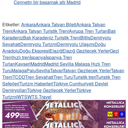
Cennetin bir basamak altı Madrid
Etiketler:
Ankara
Ankara Tatvan Bileti
Ankara Tatvan
Treni
Ankara Tatvan Turistik Treni
Avrupa Tren Turları
Batı
Karadeniz
Batı Karadeniz Turistik Treni
Bitlis
Demiryolu
Seyahati
Demiryolu Turizmi
Demiryolu Ulaşımı
Doğu
Anadolu
Doğu Ekspresi
Elazığ
Elazığ Gezilecek Yerler
Gezi
Treni
hızlı tren
İspanya
İspanya Tren
Turları
Kayseri
Madrid
Madrid Sevilla Malaga Hızlı Tren
Turu
Malaga
Palu
Sevilla
Tatvan
Tatvan Gezilecek Yerler
Tatvan
Treni
TCDD
Tren Seyahati
Tren Turu
Turistik tren
Turistik Tren
Seferleri
Turizm Haberleri
Türkiye Cumhuriyeti Devlet
Demiryolları
Türkiye Gezilecek Yerler
Türkiye
Turizmi
WTS
WTS Travel