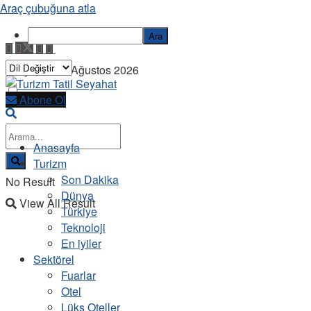
Araç çubuğuna atla
Ara
Perşembe, 6 Ağustos 2026
Abone Ol
Anasayfa
Turizm
Son Dakika
No Result
Dünya
View All Result
Türkiye
Teknoloji
En iyiler
Sektörel
Fuarlar
Otel
Lüks Oteller