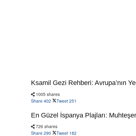
Ksamil Gezi Rehberi: Avrupa’nın Yen
1005 shares
Share
402
Tweet
251
En Güzel İspanya Plajları: Muhteşe
726 shares
Share
290
Tweet
182