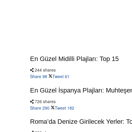
En Güzel Midilli Plajları: Top 15
244 shares
Share
98
Tweet
61
En Güzel İspanya Plajları: Muhteşe
726 shares
Share
290
Tweet
182
Roma’da Denize Girilecek Yerler: T