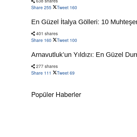
638 shares
Share
255
Tweet
160
En Güzel İtalya Gölleri: 10 Muhteş
401 shares
Share
160
Tweet
100
Arnavutluk’un Yıldızı: En Güzel Durr
277 shares
Share
111
Tweet
69
Popüler Haberler