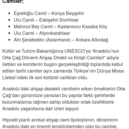
Camiler;
Eşrefoğlu Camii – Konya Beyşehir
Ulu Camii – Eskişehir Sivrihisar
Mahmut Bey Camii – Kastamonu Kasaba Köy
Ulu Camii – Afyonkarahisar
Ahi Şerafeddin (Aslanhane) – Ankara Altındağ
Kültür ve Turizm Bakanlığınca UNESCO’ya “Anadolu’nun
Orta Çağ Dönemi Ahşap Direkli ve Kirişli Camileri” adıyla
iletilen ve komitenin bugün gerçekleştirdiği toplantıda kabul
edilen tarihi camiler aynı zamanda Türkiye’nin Dünya Mirası
Listesi’ndeki ilk seri kültürel varlıkları oldu.
Anadolu’daki ahşap destekli camilerin erken örneklerini Orta
Çağ’dan günümüze yansıtan bu yapılar farklı şehirlerde
bulunmalarına rağmen sahip oldukları ortak özelliklerle
Anadolu yaşantısına dair izleri taşıyor.
Hipostil planlı anıtsal ahşap cami tipolojisinin, döneminin
Anadolu’daki en önemli temsilcilerinden olan bu camiler,