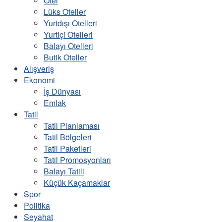
Otel
Lüks Oteller
Yurtdışı Otelleri
Yurtiçi Otelleri
Balayı Otelleri
Butik Oteller
Alışveriş
Ekonomi
İş Dünyası
Emlak
Tatil
Tatil Planlaması
Tatil Bölgeleri
Tatil Paketleri
Tatil Promosyonları
Balayı Tatili
Küçük Kaçamaklar
Spor
Politika
Seyahat