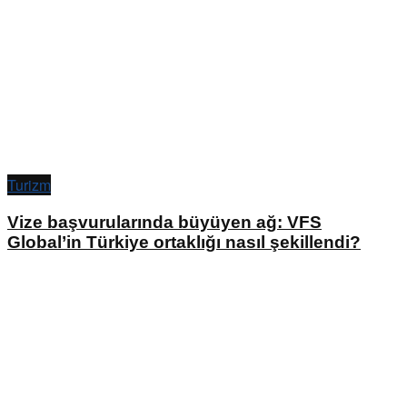
Turizm
Vize başvurularında büyüyen ağ: VFS
Global’in Türkiye ortaklığı nasıl şekillendi?