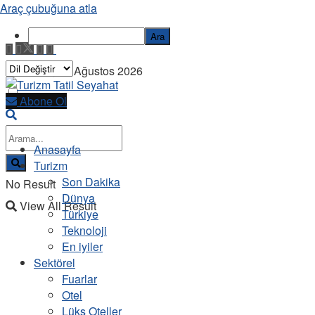
Araç çubuğuna atla
Ara
Pazartesi, 10 Ağustos 2026
Abone Ol
Anasayfa
Turizm
Son Dakika
No Result
Dünya
View All Result
Türkiye
Teknoloji
En iyiler
Sektörel
Fuarlar
Otel
Lüks Oteller