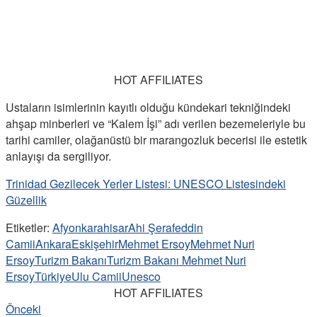
HOT AFFILIATES
Ustaların isimlerinin kayıtlı olduğu kündekari tekniğindeki
ahşap minberleri ve “Kalem İşi” adı verilen bezemeleriyle bu
tarihi camiler, olağanüstü bir marangozluk becerisi ile estetik
anlayışı da sergiliyor.
Trinidad Gezilecek Yerler Listesi: UNESCO Listesindeki
Güzellik
Etiketler:
Afyonkarahisar
Ahi Şerafeddin
Camii
Ankara
Eskişehir
Mehmet Ersoy
Mehmet Nuri
Ersoy
Turizm Bakanı
Turizm Bakanı Mehmet Nuri
Ersoy
Türkiye
Ulu Camii
Unesco
HOT AFFILIATES
Önceki