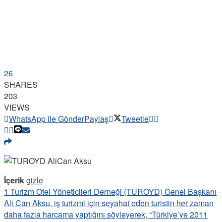
26
SHARES
203
VIEWS
WhatsApp ile Gönder
Paylaş
Tweetle
İçerik
gizle
1
Turizm Otel Yöneticileri Derneği (TUROYD) Genel Başkanı
Ali Can Aksu, iş turizmi için seyahat eden turistin her zaman
daha fazla harcama yaptığını söyleyerek, “Türkiye’ye 2011