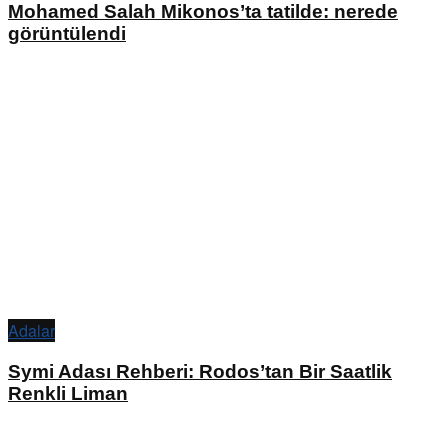
Mohamed Salah Mikonos’ta tatilde: nerede
görüntülendi
Adalar
Symi Adası Rehberi: Rodos’tan Bir Saatlik
Renkli Liman