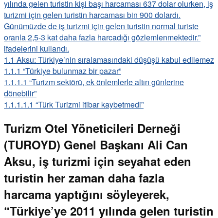
yılında gelen turistin kişi başı harcaması 637 dolar olurken, iş
turizmi için gelen turistin harcaması bin 900 dolardı.
Günümüzde de iş turizmi için gelen turistin normal turiste
oranla 2,5-3 kat daha fazla harcadığı gözlemlenmektedir.”
ifadelerini kullandı.
1.1
Aksu: Türkiye’nin sıralamasındaki düşüşü kabul edilemez
1.1.1
“Türkiye bulunmaz bir pazar”
1.1.1.1
“Turizm sektörü, ek önlemlerle altın günlerine
dönebilir”
1.1.1.1.1
“Türk Turizmi itibar kaybetmedi”
Turizm Otel Yöneticileri Derneği
(TUROYD) Genel Başkanı Ali Can
Aksu, iş turizmi için seyahat eden
turistin her zaman daha fazla
harcama yaptığını söyleyerek,
“Türkiye’ye 2011 yılında gelen turistin