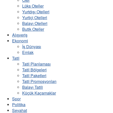
Otel
Lüks Oteller
Yurtdışı Otelleri
Yurtiçi Otelleri
Balayı Otelleri
Butik Oteller
Alışveriş
Ekonomi
İş Dünyası
Emlak
Tatil
Tatil Planlaması
Tatil Bölgeleri
Tatil Paketleri
Tatil Promosyonları
Balayı Tatili
Küçük Kaçamaklar
Spor
Politika
Seyahat