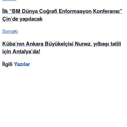
İlk “BM Dünya Coğrafi Enformasyon Konferansı”
Çin’de yapılacak
Sonraki
Küba’nın Ankara Büyükelçisi Nunez, yılbaşı tatili
için Antalya’da!
İlgili
Yazılar