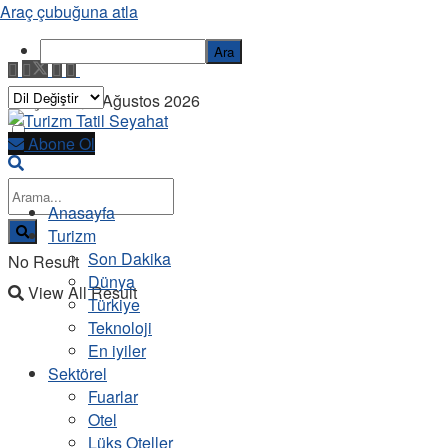
Araç çubuğuna atla
Ara
Perşembe, 6 Ağustos 2026
Abone Ol
Anasayfa
Turizm
Son Dakika
No Result
Dünya
View All Result
Türkiye
Teknoloji
En iyiler
Sektörel
Fuarlar
Otel
Lüks Oteller