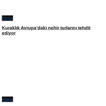
Dünya
Kuraklık Avrupa’daki nehir turlarını tehdit
ediyor
Adalar