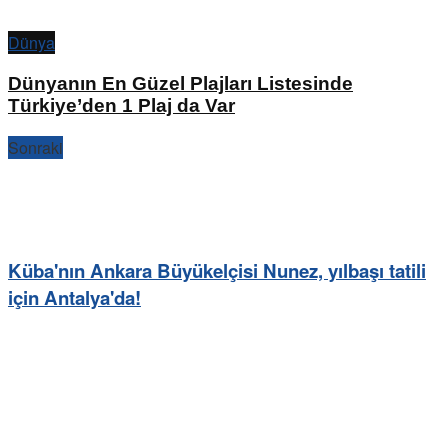
Dünya
Dünyanın En Güzel Plajları Listesinde
Türkiye’den 1 Plaj da Var
Sonraki
Küba'nın Ankara Büyükelçisi Nunez, yılbaşı tatili
için Antalya'da!