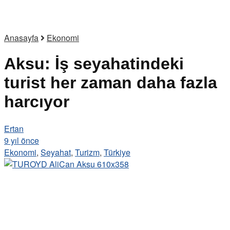
Anasayfa
Ekonomi
Aksu: İş seyahatindeki
turist her zaman daha fazla
harcıyor
Ertan
9 yıl önce
Ekonomi
,
Seyahat
,
Turizm
,
Türkiye