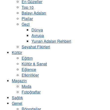
En Güzeller
Top 10
Balayı Adaları
Plajlar
Gezi
Dünya
Avrupa
Yunan Adaları Rehberi
Seyahat Fikirleri
Kültür
Eğitim
Kültür & Sanat
Eğlence
Etkinlikler
Magazin
Moda
Fotoğraflar
Sağlık
Genel
Röportajlar