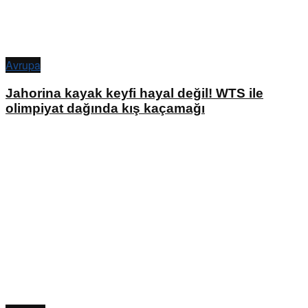
Avrupa
Jahorina kayak keyfi hayal değil! WTS ile
olimpiyat dağında kış kaçamağı