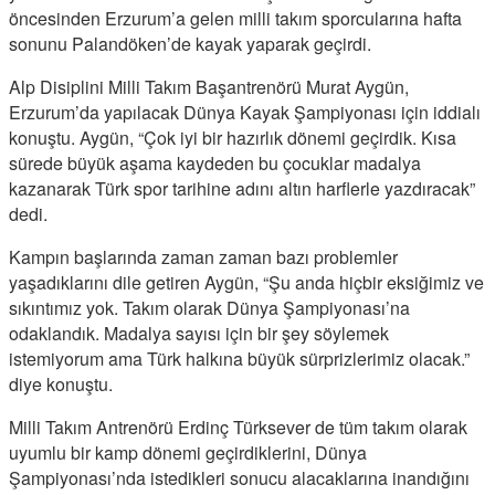
öncesinden Erzurum’a gelen milli takım sporcularına hafta
sonunu Palandöken’de kayak yaparak geçirdi.
Alp Disiplini Milli Takım Başantrenörü Murat Aygün,
Erzurum’da yapılacak Dünya Kayak Şampiyonası için iddialı
konuştu. Aygün, “Çok iyi bir hazırlık dönemi geçirdik. Kısa
sürede büyük aşama kaydeden bu çocuklar madalya
kazanarak Türk spor tarihine adını altın harflerle yazdıracak”
dedi.
Kampın başlarında zaman zaman bazı problemler
yaşadıklarını dile getiren Aygün, “Şu anda hiçbir eksiğimiz ve
sıkıntımız yok. Takım olarak Dünya Şampiyonası’na
odaklandık. Madalya sayısı için bir şey söylemek
istemiyorum ama Türk halkına büyük sürprizlerimiz olacak.”
diye konuştu.
Milli Takım Antrenörü Erdinç Türksever de tüm takım olarak
uyumlu bir kamp dönemi geçirdiklerini, Dünya
Şampiyonası’nda istedikleri sonucu alacaklarına inandığını