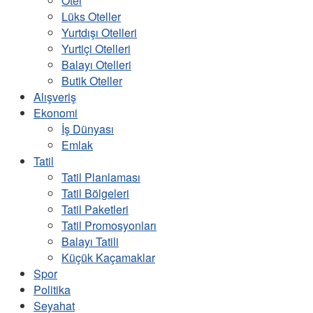
Otel
Lüks Oteller
Yurtdışı Otelleri
Yurtiçi Otelleri
Balayı Otelleri
Butik Oteller
Alışveriş
Ekonomi
İş Dünyası
Emlak
Tatil
Tatil Planlaması
Tatil Bölgeleri
Tatil Paketleri
Tatil Promosyonları
Balayı Tatili
Küçük Kaçamaklar
Spor
Politika
Seyahat