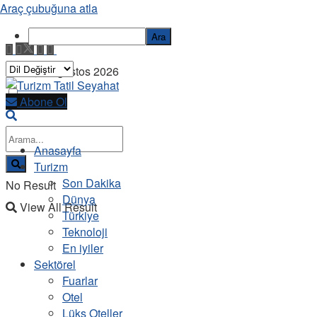
Araç çubuğuna atla
Ara
Pazar, 9 Ağustos 2026
Abone Ol
Anasayfa
Turizm
Son Dakika
No Result
Dünya
View All Result
Türkiye
Teknoloji
En iyiler
Sektörel
Fuarlar
Otel
Lüks Oteller