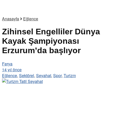
Anasayfa
Eğlence
Zihinsel Engelliler Dünya
Kayak Şampiyonası
Erzurum’da başlıyor
Ferya
14 yıl önce
Eğlence
,
Sektörel
,
Seyahat
,
Spor
,
Turizm