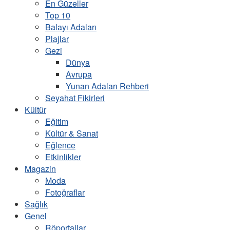
En Güzeller
Top 10
Balayı Adaları
Plajlar
Gezi
Dünya
Avrupa
Yunan Adaları Rehberi
Seyahat Fikirleri
Kültür
Eğitim
Kültür & Sanat
Eğlence
Etkinlikler
Magazin
Moda
Fotoğraflar
Sağlık
Genel
Röportajlar