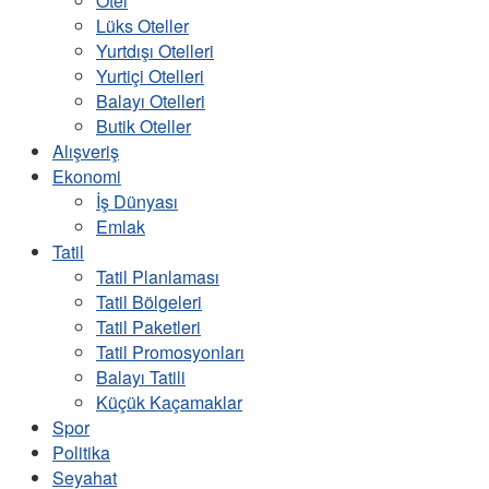
Otel
Lüks Oteller
Yurtdışı Otelleri
Yurtiçi Otelleri
Balayı Otelleri
Butik Oteller
Alışveriş
Ekonomi
İş Dünyası
Emlak
Tatil
Tatil Planlaması
Tatil Bölgeleri
Tatil Paketleri
Tatil Promosyonları
Balayı Tatili
Küçük Kaçamaklar
Spor
Politika
Seyahat