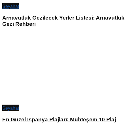
Seyahat
Arnavutluk Gezilecek Yerler Listesi: Arnavutluk
Gezi Rehberi
Seyahat
En Güzel İspanya Plajları: Muhteşem 10 Plaj