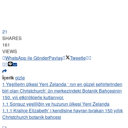
21
SHARES
161
VIEWS
WhatsApp ile Gönder
Paylaş
Tweetle
İçerik
gizle
1
Yeşillerin ülkesi Yeni Zelanda ‘ nın en güzel şehirlerinden
biri olan Christchurch’ ün merkezindeki Botanik Bahçesinin
150. yılı etkinliklerle kutlanıyor.
1.1
Sonsuz yeşilliğin ve huzurun ülkesi Yeni Zelanda
1.1.1
Kraliçe Elizabeth’ i kendisine hayran bırakan 150 yıllık
Christchurch botanik bahçesi