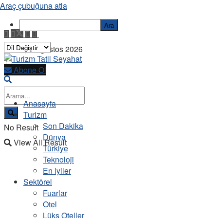
Araç çubuğuna atla
Ara
Cuma, 7 Ağustos 2026
Abone Ol
Anasayfa
Turizm
Son Dakika
No Result
Dünya
View All Result
Türkiye
Teknoloji
En iyiler
Sektörel
Fuarlar
Otel
Lüks Oteller