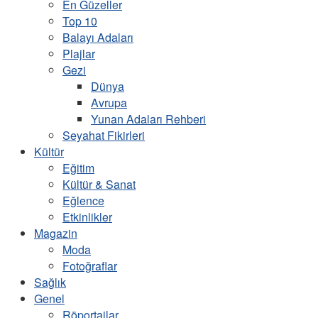
En Güzeller
Top 10
Balayı Adaları
Plajlar
Gezi
Dünya
Avrupa
Yunan Adaları Rehberi
Seyahat Fikirleri
Kültür
Eğitim
Kültür & Sanat
Eğlence
Etkinlikler
Magazin
Moda
Fotoğraflar
Sağlık
Genel
Röportajlar