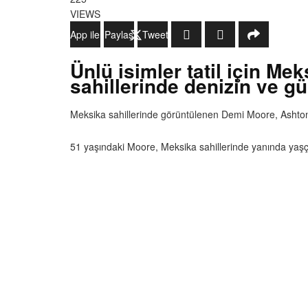
VIEWS
WhatsApp ile Gönder
Paylaş
Tweetle
Ünlü isimler tatil için M
sahillerinde denizin ve gü
Meksika sahillerinde görüntülenen Demi Moore, Ashton K
51 yaşındaki Moore, Meksika sahillerinde yanında yaşç