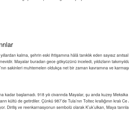
rılar
yıllardan kalma, şehrin eski ihtişamına hâlâ tanıklık eden sayısız anıtsa
emevidir. Mayalar buradan gece gökyüzünü inceledi, yıldızların takımyıld
’nın sakinleri muhtemelen oldukça net bir zaman kavramına ve karmaşı
asına kadar başlamadı. 918 yılı civarında Mayalar, şu anda kuzey Meksi
anrı kültü de getirdiler. Çünkü 987’de Tula’nın Toltec krallığının kralı Ce 
yor. Diriliş ve reenkarnasyonun sembolü olarak K’uk’ulkan, Maya tanrılar