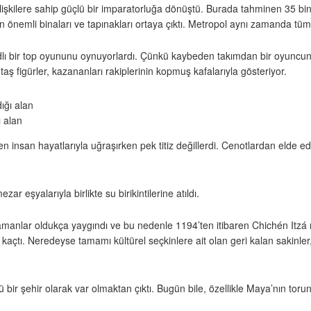
ilişkilere sahip güçlü bir imparatorluğa dönüştü. Burada tahminen 35 bin 
n önemli binaları ve tapınakları ortaya çıktı. Metropol aynı zamanda tü
adlı bir top oyununu oynuyorlardı. Çünkü kaybeden takımdan bir oyuncun
ş figürler, kazananları rakiplerinin kopmuş kafalarıyla gösteriyor.
 alan
insan hayatlarıyla uğraşırken pek titiz değillerdi. Cenotlardan elde edi
 eşyalarıyla birlikte su birikintilerine atıldı.
anlar oldukça yaygındı ve bu nedenle 1194’ten itibaren Chichén Itzá müt
çtı. Neredeyse tamamı kültürel seçkinlere ait olan geri kalan sakinler,
 şehir olarak var olmaktan çıktı. Bugün bile, özellikle Maya’nın torunla