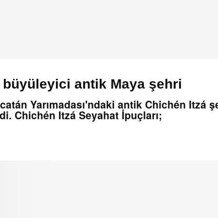
 büyüleyici antik Maya şehri
catán Yarımadası'ndaki antik Chichén Itzá şe
i. Chichén Itzá Seyahat İpuçları;