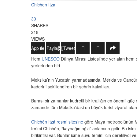
Chichen Itza
30
SHARES
218
VIEWS
WhatsApp ile Gönder
Paylaş
Tweetle
Hem
UNESCO
Dünya Mirası Listesi’nde yer alan hem d
yerlerinden biri.
Meksika’nın Yucatán yarımadasında, Mérida ve Cancún şe
kaderini şekillendiren bir şehrin kalıntıları.
Burası bir zamanlar kudretli bir krallığın en önemli 
zamandır tüm Meksika’daki en büyük turist ziyaret alan
Chichén Itzá resmi sitesine
göre Maya metropolünün MS 4
terimi Chichén, “kaynağın ağzı” anlamına gelir. Bu isi
birikintisi var. Bunlar içme suyu temini için gerekliydi