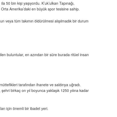
ila 50 bin kişi yaşıyordu. K’uk’ulkan Tapınağı,
m Orta Amerika’daki en büyük spor tesisine sahip.
un veya tüm takımın öldürülmesi alışılmadık bir durum
len buluntular, en azından bir süre burada ritüel insan
tefikleri tarafından ihanete ve saldırıya uğradı.
 şehri birkaç on yıl boyunca yaklaşık 1250 yılına kadar
rı için önemli bir ibadet yeri.