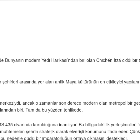
e Dünyanın modern Yedi Harikası’ndan biri olan Chichén Itzá ciddi bir t
hirleri arasında yer alan antik Maya kültürünün en etkileyici yapıların
güç merkeziydi, ancak o zamanlar son derece modern olan metropol bir g
larından biri. Tam da bu yüzden tehlikede.
35 civarında kurulduğuna inanılıyor. Bu bölgedeki ilk yerleşimciler, “su
m muhtemelen şehrin stratejik olarak elverişli konumunu ifade eder. Çü
 ve bu nedenle güçlü bir imparatorluğun ortaya çıkmasını destekledi.