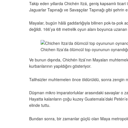
Takip eden yıllarda Chichén Itzá, geniş kapsamlı ticari 
Jaguarlar Tapınağı ve Savaşçılar Tapınağı gibi şehrin e
Mayalar, bugün hâlâ gaddarlığıyla bilinen pok-ta-pok 
değildi. 166’ya 68 metrelik oyun alanı boyunca uzanan ta
Chichen Itza’da ölümcül top oyununun oynandığı
Ve bunun dışında, Chichén Itzá’nın Mayaları muhtemelen 
kurbanlarının yapıldığını gösteriyor.
Talihsizler muhtemelen önce öldürüldü, sonra zengin mezar
Düşman mikro imparatorluklar arasındaki savaşlar o zam
Hayatta kalanların çoğu kuzey Guatemala’daki Petén’e ka
elinde tuttu.
Bundan sonra, bir zamanlar güçlü olan Maya metropolü bir