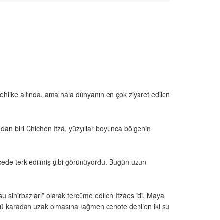
ehlike altında, ama hala dünyanın en çok ziyaret edilen
dan biri Chichén Itzá, yüzyıllar boyunca bölgenin
ecede terk edilmiş gibi görünüyordu. Bugün uzun
 sihirbazları” olarak tercüme edilen Itzáes idi. Maya
nkü karadan uzak olmasına rağmen cenote denilen iki su