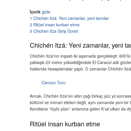
İçerik
gizle
1
Chichén Itzá: Yeni zamanlar, yeni tanrılar
2
Ritüel insan kurban etme
3
Chichen Itza Giriş Ücreti
Chichén Itzá: Yeni zamanlar, yeni tan
Chichén Itzá’nın inşaatı iki aşamada gerçekleşti. 600’lü 
yaklaşık 23 metre yüksekliğindeki El Caracol adlı gözl
hakkında hesaplamalar yaptı. O zamanlar Chichén Itzá
Cancun Turu
Ancak, Chichén Itzá’nın altın çağı birkaç yüz yıl sonr
kültürel ve mimari etkileri değil, aynı zamanda yeni bir t
Kendisine “tüylü yılan” anlamına gelen K’uk’ulkan da di
Ritüel insan kurban etme