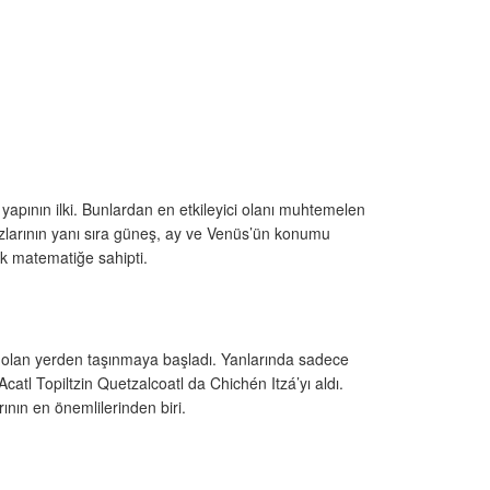
l yapının ilki. Bunlardan en etkileyici olanı muhtemelen
ızlarının yanı sıra güneş, ay ve Venüs’ün konumu
k matematiğe sahipti.
ka olan yerden taşınmaya başladı. Yanlarında sadece
Acatl Topiltzin Quetzalcoatl da Chichén Itzá’yı aldı.
ının en önemlilerinden biri.