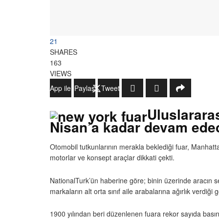
21
SHARES
163
VIEWS
WhatsApp ile Gönder
Paylaş
Tweetle
Uluslararas
Nisan’a kadar devam edec
Otomobil tutkunlarının merakla beklediği fuar, Manhatta
motorlar ve konsept araçlar dikkati çekti.
NationalTurk’ün haberine göre; binin üzerinde aracın se
markaların alt orta sınıf aile arabalarına ağırlık verdiği 
1900 yılından beri düzenlenen fuara rekor sayıda basın