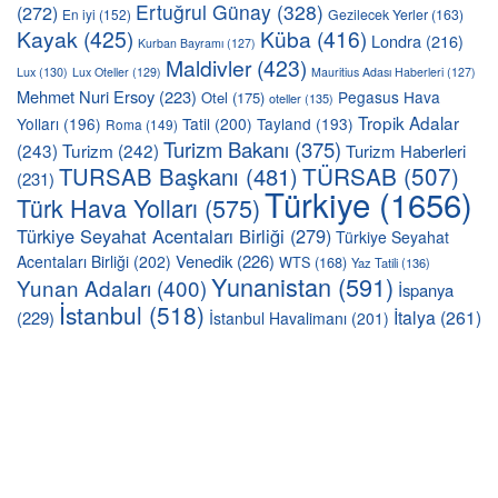
Ertuğrul Günay
(328)
(272)
En iyi
(152)
Gezilecek Yerler
(163)
Kayak
(425)
Küba
(416)
Londra
(216)
Kurban Bayramı
(127)
Maldivler
(423)
Lux
(130)
Lux Oteller
(129)
Mauritius Adası Haberleri
(127)
Mehmet Nuri Ersoy
(223)
Pegasus Hava
Otel
(175)
oteller
(135)
Tropik Adalar
Yolları
(196)
Tatil
(200)
Tayland
(193)
Roma
(149)
Turizm Bakanı
(375)
(243)
Turizm
(242)
Turizm Haberleri
TÜRSAB
(507)
TURSAB Başkanı
(481)
(231)
Türkiye
(1656)
Türk Hava Yolları
(575)
Türkiye Seyahat Acentaları Birliği
(279)
Türkiye Seyahat
Venedik
(226)
Acentaları Birliği
(202)
WTS
(168)
Yaz Tatili
(136)
Yunanistan
(591)
Yunan Adaları
(400)
İspanya
İstanbul
(518)
İtalya
(261)
(229)
İstanbul Havalimanı
(201)