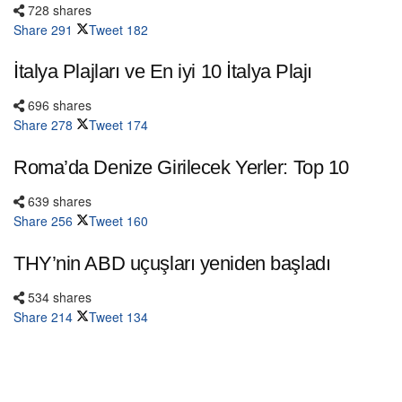
728 shares
Share
291
Tweet
182
İtalya Plajları ve En iyi 10 İtalya Plajı
696 shares
Share
278
Tweet
174
Roma’da Denize Girilecek Yerler: Top 10
639 shares
Share
256
Tweet
160
THY’nin ABD uçuşları yeniden başladı
534 shares
Share
214
Tweet
134