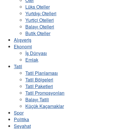
Otel
Lüks Oteller
Yurtdışı Otelleri
Yurtiçi Otelleri
Balayı Otelleri
Butik Oteller
Alışveriş
Ekonomi
İş Dünyası
Emlak
Tatil
Tatil Planlaması
Tatil Bölgeleri
Tatil Paketleri
Tatil Promosyonları
Balayı Tatili
Küçük Kaçamaklar
Spor
Politika
Seyahat