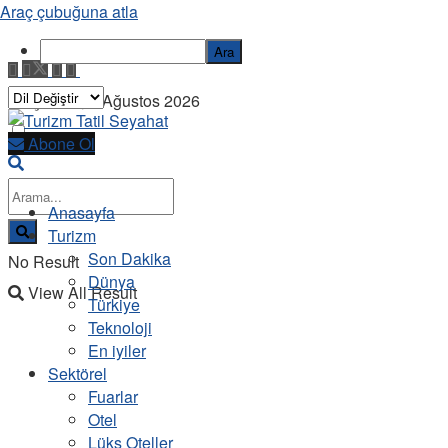
Araç çubuğuna atla
Ara
Perşembe, 6 Ağustos 2026
Abone Ol
Anasayfa
Turizm
Son Dakika
No Result
Dünya
View All Result
Türkiye
Teknoloji
En iyiler
Sektörel
Fuarlar
Otel
Lüks Oteller