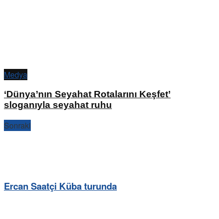
Medya
‘Dünya’nın Seyahat Rotalarını Keşfet’
sloganıyla seyahat ruhu
Sonraki
Ercan Saatçi Küba turunda