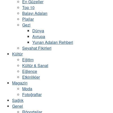
En Güzeller
Top 10
Balayı Adaları
Plajlar
Gezi
Dünya
Avrupa
Yunan Adaları Rehberi
Seyahat Fikirleri
Kültür
Eğitim
Kültür & Sanat
Eğlence
Etkinlikler
Magazin
Moda
Fotoğraflar
Sağlık
Genel
Röportajlar