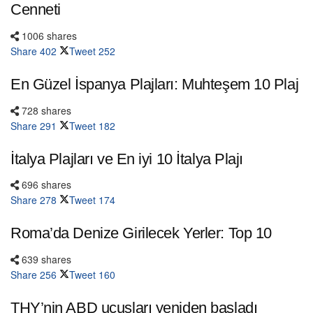
Cenneti
1006 shares
Share
402
Tweet
252
En Güzel İspanya Plajları: Muhteşem 10 Plaj
728 shares
Share
291
Tweet
182
İtalya Plajları ve En iyi 10 İtalya Plajı
696 shares
Share
278
Tweet
174
Roma’da Denize Girilecek Yerler: Top 10
639 shares
Share
256
Tweet
160
THY’nin ABD uçuşları yeniden başladı