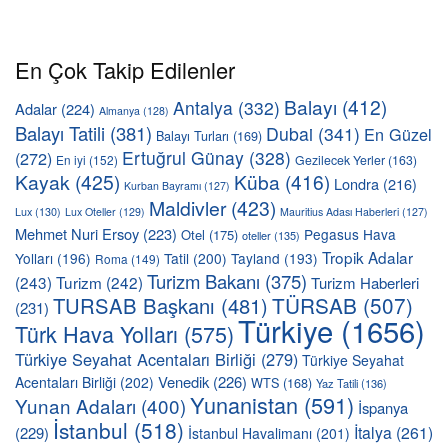
En Çok Takip Edilenler
Balayı
(412)
Antalya
(332)
Adalar
(224)
Almanya
(128)
Balayı Tatili
(381)
Dubai
(341)
En Güzel
Balayı Turları
(169)
Ertuğrul Günay
(328)
(272)
En iyi
(152)
Gezilecek Yerler
(163)
Kayak
(425)
Küba
(416)
Londra
(216)
Kurban Bayramı
(127)
Maldivler
(423)
Lux
(130)
Lux Oteller
(129)
Mauritius Adası Haberleri
(127)
Mehmet Nuri Ersoy
(223)
Pegasus Hava
Otel
(175)
oteller
(135)
Tropik Adalar
Yolları
(196)
Tatil
(200)
Tayland
(193)
Roma
(149)
Turizm Bakanı
(375)
(243)
Turizm
(242)
Turizm Haberleri
TÜRSAB
(507)
TURSAB Başkanı
(481)
(231)
Türkiye
(1656)
Türk Hava Yolları
(575)
Türkiye Seyahat Acentaları Birliği
(279)
Türkiye Seyahat
Venedik
(226)
Acentaları Birliği
(202)
WTS
(168)
Yaz Tatili
(136)
Yunanistan
(591)
Yunan Adaları
(400)
İspanya
İstanbul
(518)
İtalya
(261)
(229)
İstanbul Havalimanı
(201)