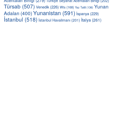
Acentaları Birliği
(279)
Türkiye Seyahat Acentaları Birliği
(202)
Türsab
(507)
Yunan
Venedik
(226)
Wts
(168)
Yaz Tatili
(136)
Yunanistan
(591)
Adaları
(400)
İspanya
(229)
İstanbul
(518)
İtalya
(261)
İstanbul Havalimanı
(201)