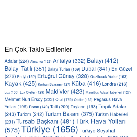
En Çok Takip Edilenler
Balayı
(412)
Antalya
(332)
Adalar
(224)
Almanya
(128)
Balayı Tatili
(381)
Dubai
(341)
En Güzel
Balayı Turları
(169)
Ertuğrul Günay
(328)
(272)
En Iyi
(152)
Gezilecek Yerler
(163)
Kayak
(425)
Küba
(416)
Londra
(216)
Kurban Bayramı
(127)
Maldivler
(423)
Lux
(130)
Lux Oteller
(129)
Mauritius Adası Haberleri
(127)
Mehmet Nuri Ersoy
(223)
Pegasus Hava
Otel
(175)
Oteller
(135)
Tropik Adalar
Yolları
(196)
Tatil
(200)
Tayland
(193)
Roma
(149)
Turizm Bakanı
(375)
(243)
Turizm
(242)
Turizm Haberleri
Türk Hava Yolları
Tursab Başkanı
(481)
(231)
Türkiye
(1656)
(575)
Türkiye Seyahat