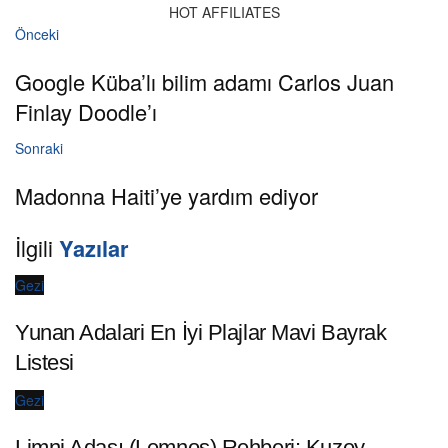
HOT AFFILIATES
Önceki
Google Küba’lı bilim adamı Carlos Juan
Finlay Doodle’ı
Sonraki
Madonna Haiti’ye yardım ediyor
İlgili
Yazılar
Gezi
Yunan Adalari En İyi Plajlar Mavi Bayrak
Listesi
Gezi
Limni Adası (Lemnos) Rehberi: Kuzey