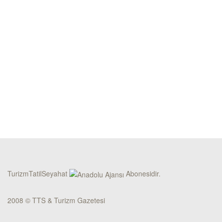
TurizmTatilSeyahat
Abonesidir.
2008 © TTS & Turizm Gazetesi