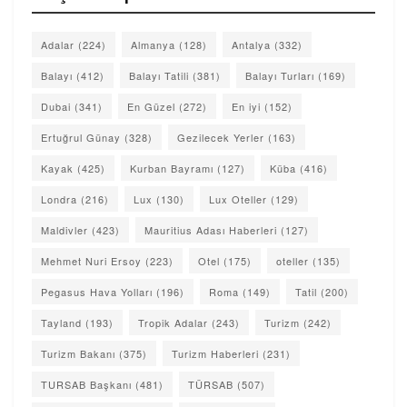
Adalar
(224)
Almanya
(128)
Antalya
(332)
Balayı
(412)
Balayı Tatili
(381)
Balayı Turları
(169)
Dubai
(341)
En Güzel
(272)
En iyi
(152)
Ertuğrul Günay
(328)
Gezilecek Yerler
(163)
Kayak
(425)
Kurban Bayramı
(127)
Küba
(416)
Londra
(216)
Lux
(130)
Lux Oteller
(129)
Maldivler
(423)
Mauritius Adası Haberleri
(127)
Mehmet Nuri Ersoy
(223)
Otel
(175)
oteller
(135)
Pegasus Hava Yolları
(196)
Roma
(149)
Tatil
(200)
Tayland
(193)
Tropik Adalar
(243)
Turizm
(242)
Turizm Bakanı
(375)
Turizm Haberleri
(231)
TURSAB Başkanı
(481)
TÜRSAB
(507)