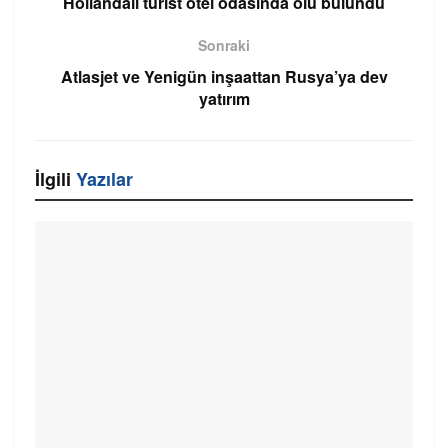
Hollandalı turist otel odasında ölü bulundu
Sonraki
Atlasjet ve Yenigün inşaattan Rusya’ya dev
yatırım
İlgili
Yazılar