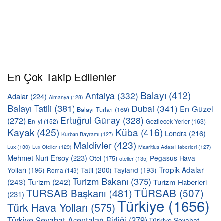
En Çok Takip Edilenler
Balayı
(412)
Antalya
(332)
Adalar
(224)
Almanya
(128)
Balayı Tatili
(381)
Dubai
(341)
En Güzel
Balayı Turları
(169)
Ertuğrul Günay
(328)
(272)
En iyi
(152)
Gezilecek Yerler
(163)
Kayak
(425)
Küba
(416)
Londra
(216)
Kurban Bayramı
(127)
Maldivler
(423)
Lux
(130)
Lux Oteller
(129)
Mauritius Adası Haberleri
(127)
Mehmet Nuri Ersoy
(223)
Pegasus Hava
Otel
(175)
oteller
(135)
Tropik Adalar
Yolları
(196)
Tatil
(200)
Tayland
(193)
Roma
(149)
Turizm Bakanı
(375)
(243)
Turizm
(242)
Turizm Haberleri
TÜRSAB
(507)
TURSAB Başkanı
(481)
(231)
Türkiye
(1656)
Türk Hava Yolları
(575)
Türkiye Seyahat Acentaları Birliği
(279)
Türkiye Seyahat