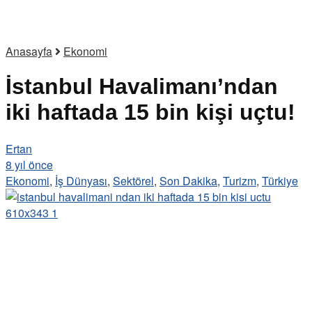
Anasayfa
Ekonomi
İstanbul Havalimanı’ndan
iki haftada 15 bin kişi uçtu!
Ertan
8 yıl önce
Ekonomi
,
İş Dünyası
,
Sektörel
,
Son Dakika
,
Turizm
,
Türkiye