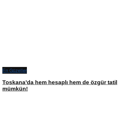
En Güzeller
Toskana’da hem hesaplı hem de özgür tatil
mümkün!