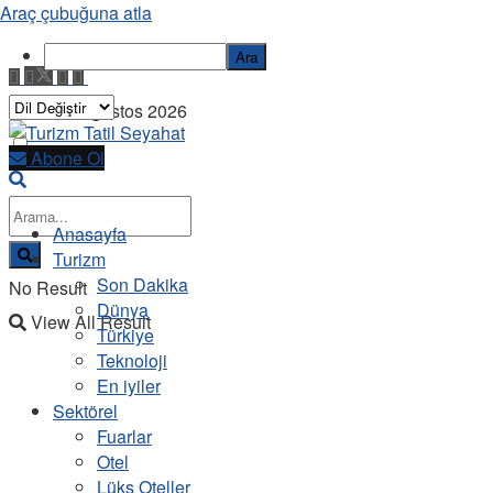
Araç çubuğuna atla
Ara
Cuma, 7 Ağustos 2026
Abone Ol
Anasayfa
Turizm
Son Dakika
No Result
Dünya
View All Result
Türkiye
Teknoloji
En iyiler
Sektörel
Fuarlar
Otel
Lüks Oteller