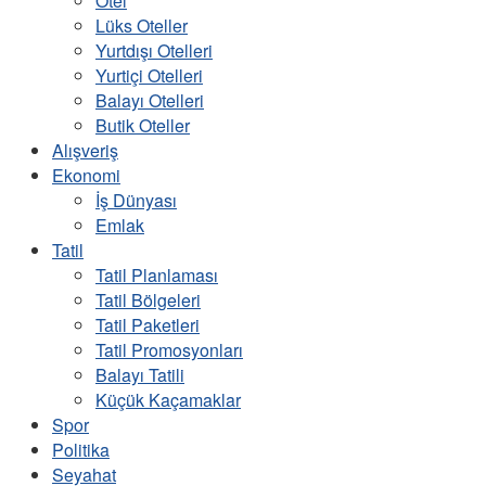
Otel
Lüks Oteller
Yurtdışı Otelleri
Yurtiçi Otelleri
Balayı Otelleri
Butik Oteller
Alışveriş
Ekonomi
İş Dünyası
Emlak
Tatil
Tatil Planlaması
Tatil Bölgeleri
Tatil Paketleri
Tatil Promosyonları
Balayı Tatili
Küçük Kaçamaklar
Spor
Politika
Seyahat