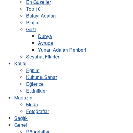
En Güzeller
Top 10
Balayı Adaları
Plajlar
Gezi
Dünya
Avrupa
Yunan Adaları Rehberi
Seyahat Fikirleri
Kültür
Eğitim
Kültür & Sanat
Eğlence
Etkinlikler
Magazin
Moda
Fotoğraflar
Sağlık
Genel
Röportajlar