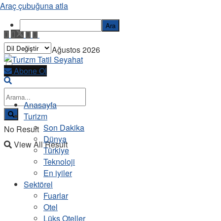
Araç çubuğuna atla
Ara
Pazartesi, 10 Ağustos 2026
Abone Ol
Anasayfa
Turizm
Son Dakika
No Result
Dünya
View All Result
Türkiye
Teknoloji
En iyiler
Sektörel
Fuarlar
Otel
Lüks Oteller