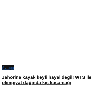
Avrupa
Jahorina kayak keyfi hayal değil! WTS ile
olimpiyat dağında kış kaçamağı