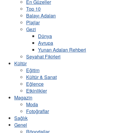
En Güzeller
Top 10
Balayı Adaları
Plajlar
Gezi
Dünya
Avrupa
Yunan Adaları Rehberi
Seyahat Fikirleri
Kültür
Eğitim
Kültür & Sanat
Eğlence
Etkinlikler
Magazin
Moda
Fotoğraflar
Sağlık
Genel
Röportajlar