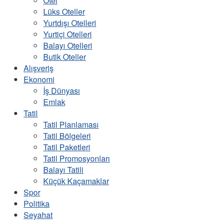
Otel
Lüks Oteller
Yurtdışı Otelleri
Yurtiçi Otelleri
Balayı Otelleri
Butik Oteller
Alışveriş
Ekonomi
İş Dünyası
Emlak
Tatil
Tatil Planlaması
Tatil Bölgeleri
Tatil Paketleri
Tatil Promosyonları
Balayı Tatili
Küçük Kaçamaklar
Spor
Politika
Seyahat