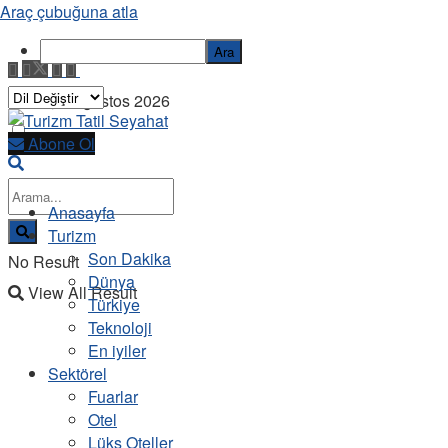
Araç çubuğuna atla
Ara
Cuma, 7 Ağustos 2026
Abone Ol
Anasayfa
Turizm
Son Dakika
No Result
Dünya
View All Result
Türkiye
Teknoloji
En iyiler
Sektörel
Fuarlar
Otel
Lüks Oteller