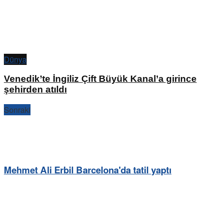
Dünya
Venedik’te İngiliz Çift Büyük Kanal’a girince
şehirden atıldı
Sonraki
Mehmet Ali Erbil Barcelona'da tatil yaptı