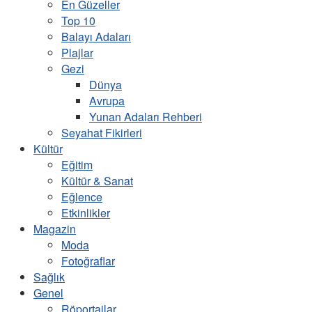
En Güzeller
Top 10
Balayı Adaları
Plajlar
Gezi
Dünya
Avrupa
Yunan Adaları Rehberi
Seyahat Fikirleri
Kültür
Eğitim
Kültür & Sanat
Eğlence
Etkinlikler
Magazin
Moda
Fotoğraflar
Sağlık
Genel
Röportajlar