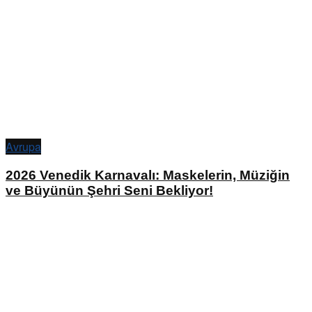
Avrupa
2026 Venedik Karnavalı: Maskelerin, Müziğin
ve Büyünün Şehri Seni Bekliyor!