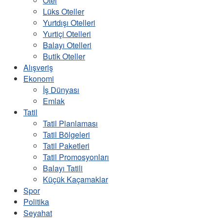
Otel
Lüks Oteller
Yurtdışı Otelleri
Yurtiçi Otelleri
Balayı Otelleri
Butik Oteller
Alışveriş
Ekonomi
İş Dünyası
Emlak
Tatil
Tatil Planlaması
Tatil Bölgeleri
Tatil Paketleri
Tatil Promosyonları
Balayı Tatili
Küçük Kaçamaklar
Spor
Politika
Seyahat