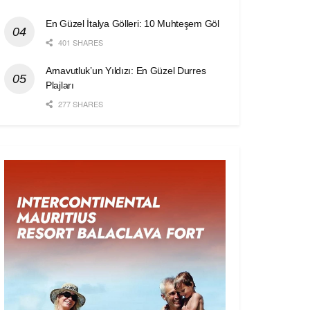
En Güzel İtalya Gölleri: 10 Muhteşem Göl
401 SHARES
Arnavutluk’un Yıldızı: En Güzel Durres
Plajları
277 SHARES