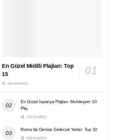
En Güzel Midilli Plajları: Top
15
244 SHARES
En Güzel İspanya Plajları: Muhteşem 10
Plaj
726 SHARES
Roma’da Denize Girilecek Yerler: Top 10
638 SHARES