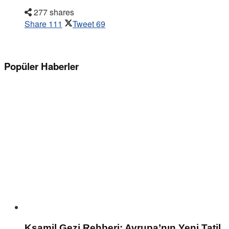
277 shares
Share
111
Tweet
69
Popüler Haberler
Ksamil Gezi Rehberi: Avrupa’nın Yeni Tatil