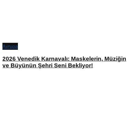
Avrupa
2026 Venedik Karnavalı: Maskelerin, Müziğin
ve Büyünün Şehri Seni Bekliyor!