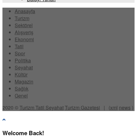
Anasayfa
Turizm
Sektörel
Alışveriş
Ekonomi
Tatil
Spor
Politika
Seyahat
Kültür
Magazin
Sağlık
Genel
2020 ©
Turizm Tatil Seyahat
Turizm Gazetesi
| (
xml
news
)
Welcome Back!