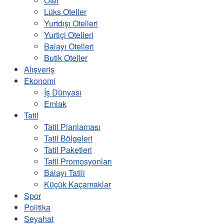
Otel
Lüks Oteller
Yurtdışı Otelleri
Yurtiçi Otelleri
Balayı Otelleri
Butik Oteller
Alışveriş
Ekonomi
İş Dünyası
Emlak
Tatil
Tatil Planlaması
Tatil Bölgeleri
Tatil Paketleri
Tatil Promosyonları
Balayı Tatili
Küçük Kaçamaklar
Spor
Politika
Seyahat