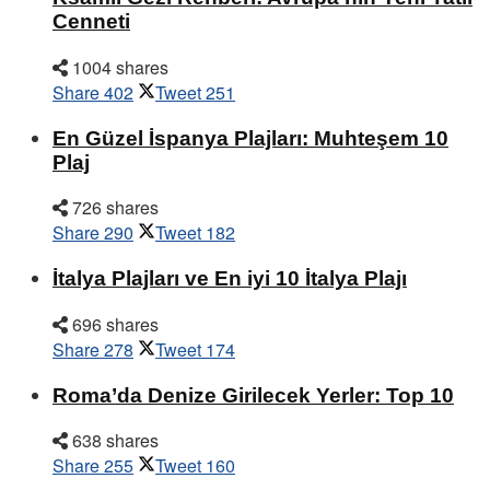
Cenneti
1004 shares
Share
402
Tweet
251
En Güzel İspanya Plajları: Muhteşem 10
Plaj
726 shares
Share
290
Tweet
182
İtalya Plajları ve En iyi 10 İtalya Plajı
696 shares
Share
278
Tweet
174
Roma’da Denize Girilecek Yerler: Top 10
638 shares
Share
255
Tweet
160