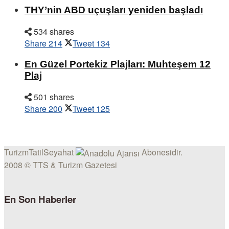
THY’nin ABD uçuşları yeniden başladı
534 shares
Share
214
Tweet
134
En Güzel Portekiz Plajları: Muhteşem 12
Plaj
501 shares
Share
200
Tweet
125
TurizmTatilSeyahat
Abonesidir.
2008 © TTS & Turizm Gazetesi
En Son Haberler