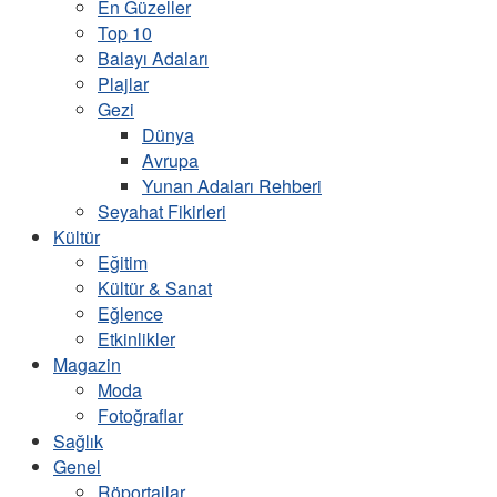
En Güzeller
Top 10
Balayı Adaları
Plajlar
Gezi
Dünya
Avrupa
Yunan Adaları Rehberi
Seyahat Fikirleri
Kültür
Eğitim
Kültür & Sanat
Eğlence
Etkinlikler
Magazin
Moda
Fotoğraflar
Sağlık
Genel
Röportajlar