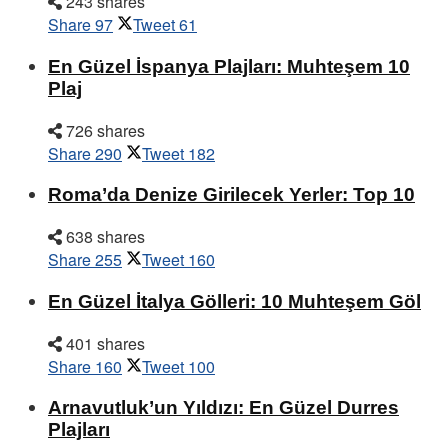
243 shares
Share
97
Tweet
61
En Güzel İspanya Plajları: Muhteşem 10
Plaj
726 shares
Share
290
Tweet
182
Roma’da Denize Girilecek Yerler: Top 10
638 shares
Share
255
Tweet
160
En Güzel İtalya Gölleri: 10 Muhteşem Göl
401 shares
Share
160
Tweet
100
Arnavutluk’un Yıldızı: En Güzel Durres
Plajları