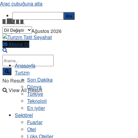
Araç çubuğuna atla
Ara
Perşembe, 6 Ağustos 2026
Abone Ol
Anasayfa
Turizm
Son Dakika
No Result
Dünya
View All Result
Türkiye
Teknoloji
En iyiler
Sektörel
Fuarlar
Otel
Lüks Oteller