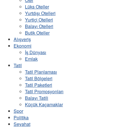
Otel
Lüks Oteller
Yurtdışı Otelleri
Yurtiçi Otelleri
Balayı Otelleri
Butik Oteller
Alışveriş
Ekonomi
İş Dünyası
Emlak
Tatil
Tatil Planlaması
Tatil Bölgeleri
Tatil Paketleri
Tatil Promosyonları
Balayı Tatili
Küçük Kaçamaklar
Spor
Politika
Seyahat