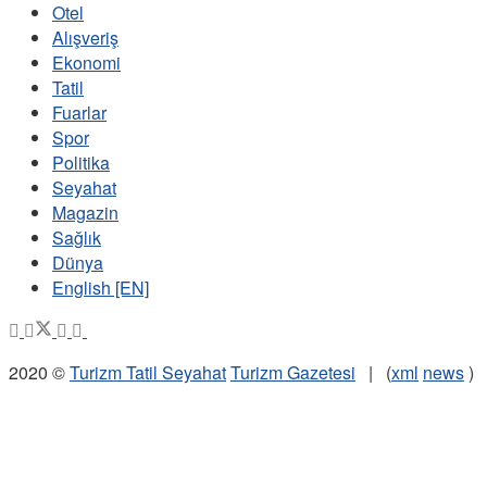
Otel
Alışveriş
Ekonomi
Tatil
Fuarlar
Spor
Politika
Seyahat
Magazin
Sağlık
Dünya
English [EN]
2020 ©
Turizm Tatil Seyahat
Turizm Gazetesi
| (
xml
news
)