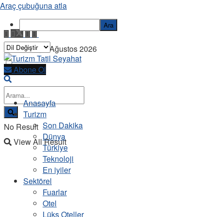
Araç çubuğuna atla
Ara
Cumartesi, 8 Ağustos 2026
Abone Ol
Anasayfa
Turizm
Son Dakika
No Result
Dünya
View All Result
Türkiye
Teknoloji
En iyiler
Sektörel
Fuarlar
Otel
Lüks Oteller