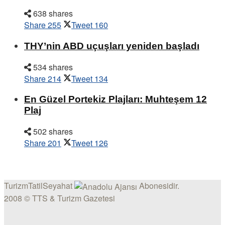
638 shares
Share
255
Tweet
160
THY’nin ABD uçuşları yeniden başladı
534 shares
Share
214
Tweet
134
En Güzel Portekiz Plajları: Muhteşem 12
Plaj
502 shares
Share
201
Tweet
126
TurizmTatilSeyahat
Abonesidir.
2008 © TTS & Turizm Gazetesi