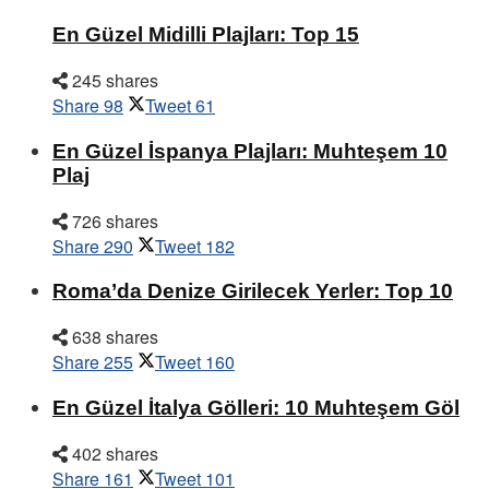
En Güzel Midilli Plajları: Top 15
245 shares
Share
98
Tweet
61
En Güzel İspanya Plajları: Muhteşem 10
Plaj
726 shares
Share
290
Tweet
182
Roma’da Denize Girilecek Yerler: Top 10
638 shares
Share
255
Tweet
160
En Güzel İtalya Gölleri: 10 Muhteşem Göl
402 shares
Share
161
Tweet
101