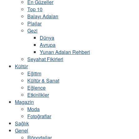
En Güzeller
Top 10
Balayı Adaları
Plajlar
Gezi
Dünya
Avrupa
Yunan Adaları Rehberi
Seyahat Fikirleri
Kültür
Eğitim
Kültür & Sanat
Eğlence
Etkinlikler
Magazin
Moda
Fotoğraflar
Sağlık
Genel
Röportajlar