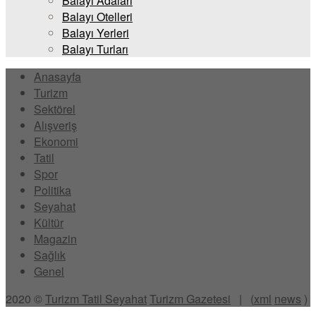
Balayı Adaları
Balayı Otelleri
Balayı Yerleri
Balayı Turları
Anasayfa
Turizm
Sektörel
Alışveriş
Ekonomi
Tatil
Spor
Politika
Seyahat
Kültür
Magazin
Sağlık
Genel
2020 ©
Turizm Tatil Seyahat
Turizm Gazetesi
| (
xml
news
)