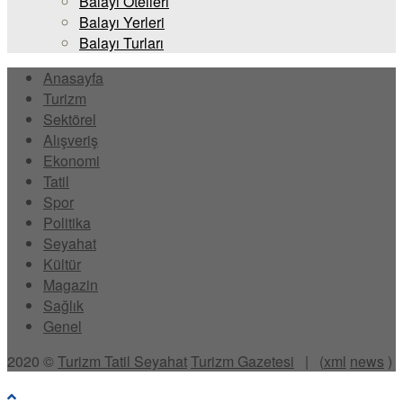
Balayı Otelleri
Balayı Yerleri
Balayı Turları
Anasayfa
Turizm
Sektörel
Alışveriş
Ekonomi
Tatil
Spor
Politika
Seyahat
Kültür
Magazin
Sağlık
Genel
2020 ©
Turizm Tatil Seyahat
Turizm Gazetesi
| (
xml
news
)