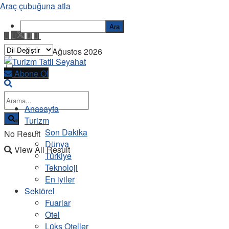
Araç çubuğuna atla
Ara
Cumartesi, 8 Ağustos 2026
Abone Ol
Anasayfa
Turizm
Son Dakika
No Result
Dünya
View All Result
Türkiye
Teknoloji
En iyiler
Sektörel
Fuarlar
Otel
Lüks Oteller