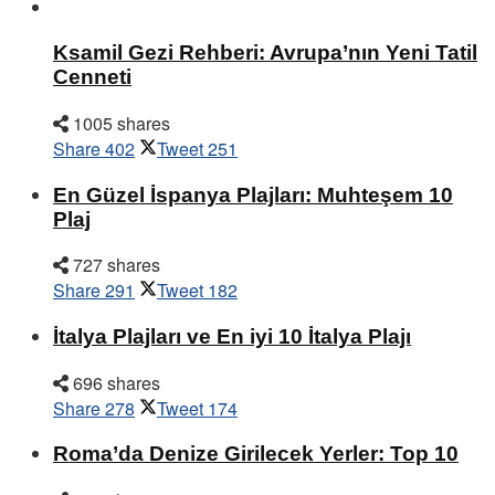
Ksamil Gezi Rehberi: Avrupa’nın Yeni Tatil
Cenneti
1005 shares
Share
402
Tweet
251
En Güzel İspanya Plajları: Muhteşem 10
Plaj
727 shares
Share
291
Tweet
182
İtalya Plajları ve En iyi 10 İtalya Plajı
696 shares
Share
278
Tweet
174
Roma’da Denize Girilecek Yerler: Top 10