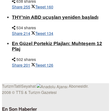
638 shares
Share
255
Tweet
160
THY’nin ABD uçuşları yeniden başladı
534 shares
Share
214
Tweet
134
En Güzel Portekiz Plajları: Muhteşem 12
Plaj
502 shares
Share
201
Tweet
126
TurizmTatilSeyahat
Abonesidir.
2008 © TTS & Turizm Gazetesi
En Son Haberler