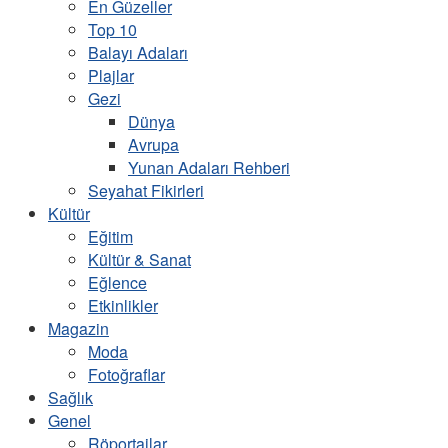
En Güzeller
Top 10
Balayı Adaları
Plajlar
Gezi
Dünya
Avrupa
Yunan Adaları Rehberi
Seyahat Fikirleri
Kültür
Eğitim
Kültür & Sanat
Eğlence
Etkinlikler
Magazin
Moda
Fotoğraflar
Sağlık
Genel
Röportajlar