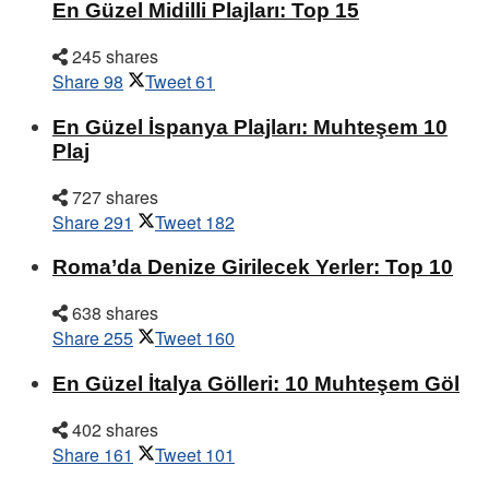
En Güzel Midilli Plajları: Top 15
245 shares
Share
98
Tweet
61
En Güzel İspanya Plajları: Muhteşem 10
Plaj
727 shares
Share
291
Tweet
182
Roma’da Denize Girilecek Yerler: Top 10
638 shares
Share
255
Tweet
160
En Güzel İtalya Gölleri: 10 Muhteşem Göl
402 shares
Share
161
Tweet
101