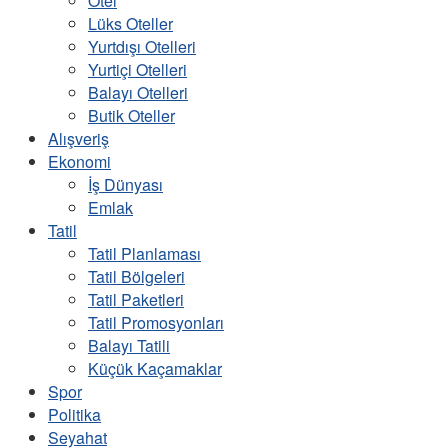
Otel
Lüks Oteller
Yurtdışı Otelleri
Yurtiçi Otelleri
Balayı Otelleri
Butik Oteller
Alışveriş
Ekonomi
İş Dünyası
Emlak
Tatil
Tatil Planlaması
Tatil Bölgeleri
Tatil Paketleri
Tatil Promosyonları
Balayı Tatili
Küçük Kaçamaklar
Spor
Politika
Seyahat