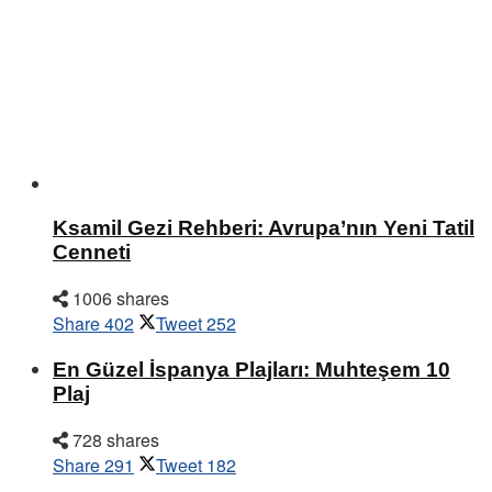
Ksamil Gezi Rehberi: Avrupa’nın Yeni Tatil
Cenneti
1006 shares
Share
402
Tweet
252
En Güzel İspanya Plajları: Muhteşem 10
Plaj
728 shares
Share
291
Tweet
182