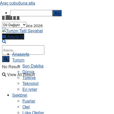
Araç çubuğuna atla
Ara
Pazar, 9 Ağustos 2026
Abone Ol
Anasayfa
Turizm
Son Dakika
No Result
Dünya
View All Result
Türkiye
Teknoloji
En iyiler
Sektörel
Fuarlar
Otel
Lüks Oteller