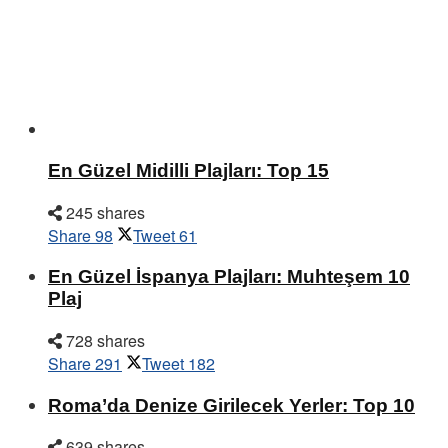
En Güzel Midilli Plajları: Top 15
245 shares
Share
98
Tweet
61
En Güzel İspanya Plajları: Muhteşem 10
Plaj
728 shares
Share
291
Tweet
182
Roma’da Denize Girilecek Yerler: Top 10
639 shares