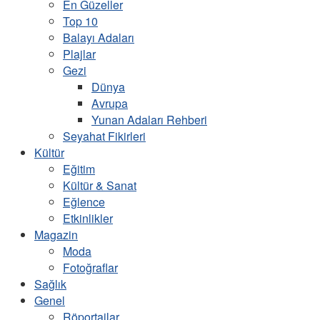
En Güzeller
Top 10
Balayı Adaları
Plajlar
Gezi
Dünya
Avrupa
Yunan Adaları Rehberi
Seyahat Fikirleri
Kültür
Eğitim
Kültür & Sanat
Eğlence
Etkinlikler
Magazin
Moda
Fotoğraflar
Sağlık
Genel
Röportajlar