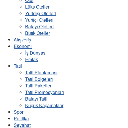
Otel
Lüks Oteller
Yurtdışı Otelleri
Yurtiçi Otelleri
Balayı Otelleri
Butik Oteller
Alışveriş
Ekonomi
İş Dünyası
Emlak
Tatil
Tatil Planlaması
Tatil Bölgeleri
Tatil Paketleri
Tatil Promosyonları
Balayı Tatili
Küçük Kaçamaklar
Spor
Politika
Seyahat