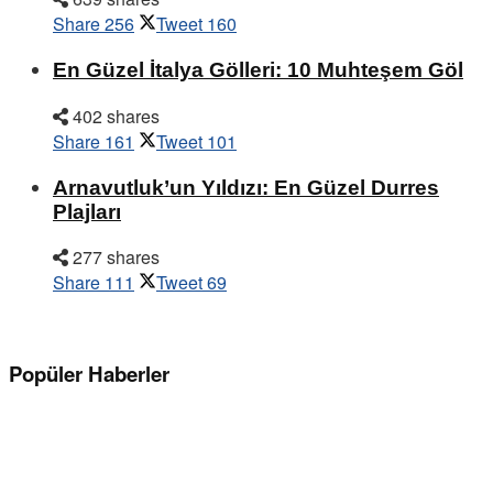
Share
256
Tweet
160
En Güzel İtalya Gölleri: 10 Muhteşem Göl
402 shares
Share
161
Tweet
101
Arnavutluk’un Yıldızı: En Güzel Durres
Plajları
277 shares
Share
111
Tweet
69
Popüler Haberler