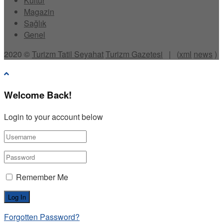
Kültür
Magazin
Sağlık
Genel
2020 ©
Turizm Tatil Seyahat
Turizm Gazetesi
| (
xml
news
)
Welcome Back!
Login to your account below
Remember Me
Forgotten Password?