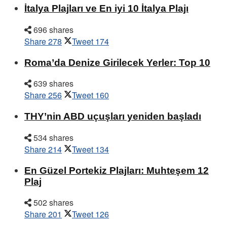
İtalya Plajları ve En iyi 10 İtalya Plajı
696 shares
Share
278
Tweet
174
Roma’da Denize Girilecek Yerler: Top 10
639 shares
Share
256
Tweet
160
THY’nin ABD uçuşları yeniden başladı
534 shares
Share
214
Tweet
134
En Güzel Portekiz Plajları: Muhteşem 12
Plaj
502 shares
Share
201
Tweet
126