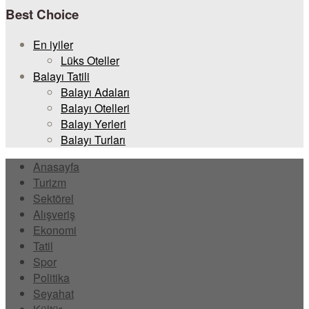
Best Choice
En iyiler
Lüks Oteller
Balayı Tatili
Balayı Adaları
Balayı Otelleri
Balayı Yerleri
Balayı Turları
Anasayfa
Turizm
Sektörel
Alışveriş
Ekonomi
Tatil
Spor
Politika
Seyahat