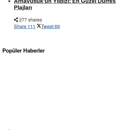
Arnavutluk’un Yıldızı: En Güzel Durres
Plajları
277 shares
Share
111
Tweet
69
Popüler Haberler