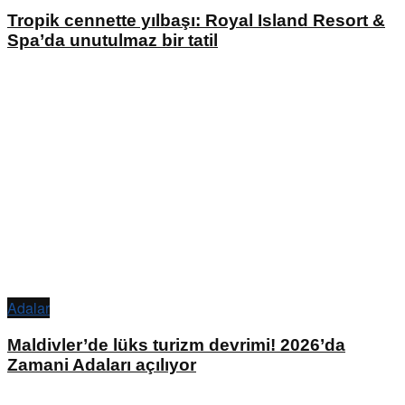
Tropik cennette yılbaşı: Royal Island Resort &
Spa’da unutulmaz bir tatil
Adalar
Maldivler’de lüks turizm devrimi! 2026’da
Zamani Adaları açılıyor