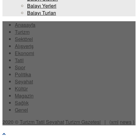
Balayı Yerleri
Balayı Turları
Anasayfa
Turizm
Sektörel
Alışveriş
Ekonomi
Tatil
Spor
Politika
Seyahat
Kültür
Magazin
Sağlık
Genel
2020 ©
Turizm Tatil Seyahat
Turizm Gazetesi
| (
xml
news
)