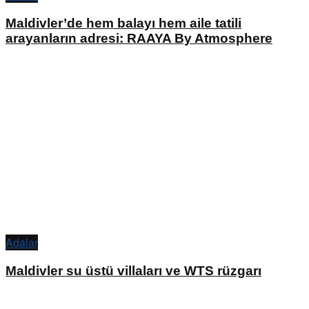
Maldivler’de hem balayı hem aile tatili
arayanların adresi: RAAYA By Atmosphere
Adalar
Maldivler su üstü villaları ve WTS rüzgarı