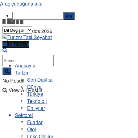
Araç çubuğuna atla
Ara
Cuma, 7 Ağustos 2026
Abone Ol
Anasayfa
Turizm
Son Dakika
No Result
Dünya
View All Result
Türkiye
Teknoloji
En iyiler
Sektörel
Fuarlar
Otel
Lüks Oteller