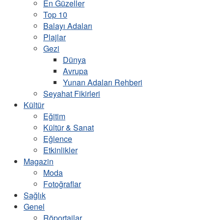
En Güzeller
Top 10
Balayı Adaları
Plajlar
Gezi
Dünya
Avrupa
Yunan Adaları Rehberi
Seyahat Fikirleri
Kültür
Eğitim
Kültür & Sanat
Eğlence
Etkinlikler
Magazin
Moda
Fotoğraflar
Sağlık
Genel
Röportajlar