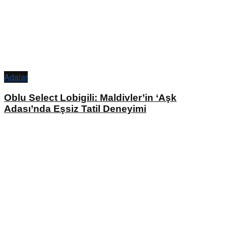
Adalar
Oblu Select Lobigili: Maldivler’in ‘Aşk
Adası’nda Eşsiz Tatil Deneyimi