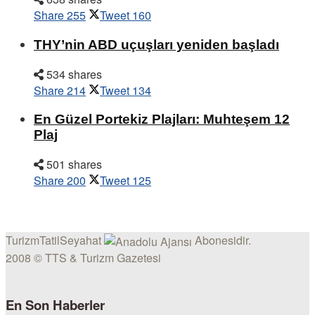
Share
255
Tweet
160
THY’nin ABD uçuşları yeniden başladı
534 shares
Share
214
Tweet
134
En Güzel Portekiz Plajları: Muhteşem 12
Plaj
501 shares
Share
200
Tweet
125
TurizmTatilSeyahat
Abonesidir.
2008 © TTS & Turizm Gazetesi
En Son Haberler