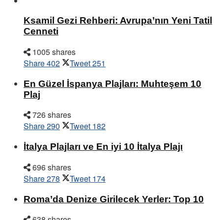
Ksamil Gezi Rehberi: Avrupa’nın Yeni Tatil
Cenneti
1005 shares
Share
402
Tweet
251
En Güzel İspanya Plajları: Muhteşem 10
Plaj
726 shares
Share
290
Tweet
182
İtalya Plajları ve En iyi 10 İtalya Plajı
696 shares
Share
278
Tweet
174
Roma’da Denize Girilecek Yerler: Top 10
638 shares