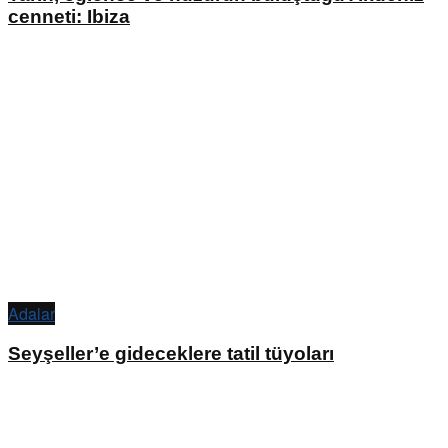
cenneti: Ibiza
Adalar
Seyşeller’e gideceklere tatil tüyoları