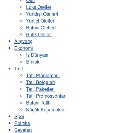
Otel
Lüks Oteller
Yurtdışı Otelleri
Yurtiçi Otelleri
Balayı Otelleri
Butik Oteller
Alışveriş
Ekonomi
İş Dünyası
Emlak
Tatil
Tatil Planlaması
Tatil Bölgeleri
Tatil Paketleri
Tatil Promosyonları
Balayı Tatili
Küçük Kaçamaklar
Spor
Politika
Seyahat