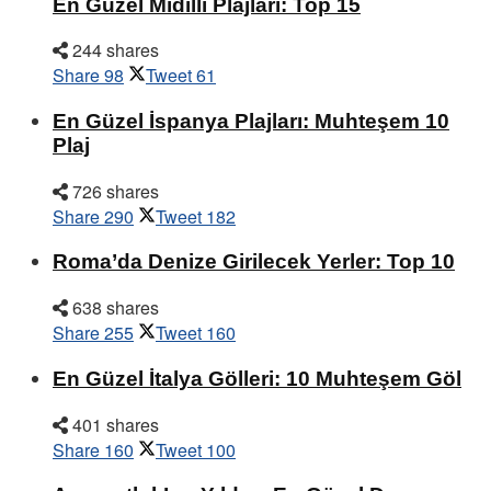
En Güzel Midilli Plajları: Top 15
244 shares
Share
98
Tweet
61
En Güzel İspanya Plajları: Muhteşem 10
Plaj
726 shares
Share
290
Tweet
182
Roma’da Denize Girilecek Yerler: Top 10
638 shares
Share
255
Tweet
160
En Güzel İtalya Gölleri: 10 Muhteşem Göl
401 shares
Share
160
Tweet
100