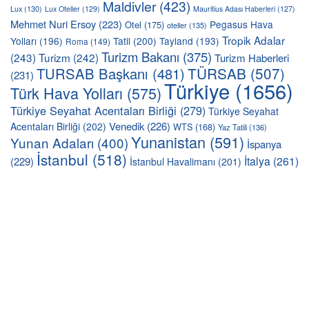
Maldivler
(423)
Lux
(130)
Lux Oteller
(129)
Mauritius Adası Haberleri
(127)
Mehmet Nuri Ersoy
(223)
Pegasus Hava
Otel
(175)
oteller
(135)
Tropik Adalar
Yolları
(196)
Tatil
(200)
Tayland
(193)
Roma
(149)
Turizm Bakanı
(375)
(243)
Turizm
(242)
Turizm Haberleri
TÜRSAB
(507)
TURSAB Başkanı
(481)
(231)
Türkiye
(1656)
Türk Hava Yolları
(575)
Türkiye Seyahat Acentaları Birliği
(279)
Türkiye Seyahat
Venedik
(226)
Acentaları Birliği
(202)
WTS
(168)
Yaz Tatili
(136)
Yunanistan
(591)
Yunan Adaları
(400)
İspanya
İstanbul
(518)
İtalya
(261)
(229)
İstanbul Havalimanı
(201)