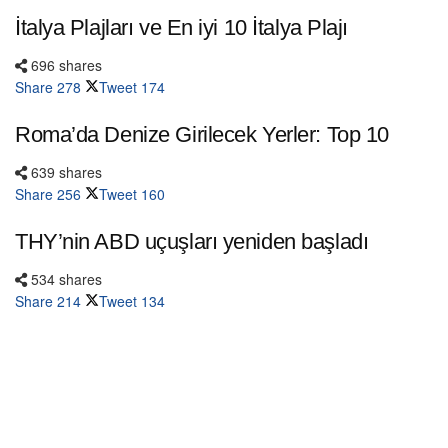
İtalya Plajları ve En iyi 10 İtalya Plajı
696 shares
Share
278
Tweet
174
Roma’da Denize Girilecek Yerler: Top 10
639 shares
Share
256
Tweet
160
THY’nin ABD uçuşları yeniden başladı
534 shares
Share
214
Tweet
134