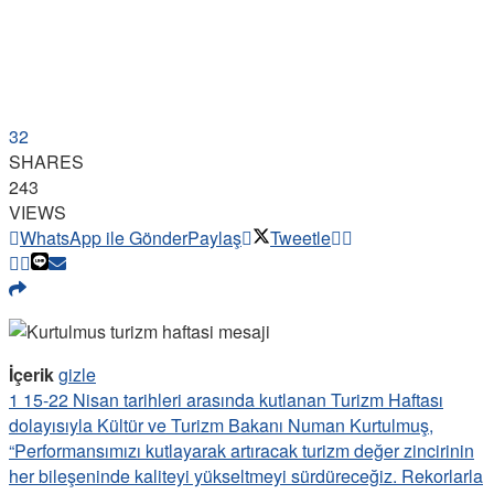
32
SHARES
243
VIEWS
WhatsApp ile Gönder
Paylaş
Tweetle
İçerik
gizle
1
15-22 Nisan tarihleri arasında kutlanan Turizm Haftası
dolayısıyla Kültür ve Turizm Bakanı Numan Kurtulmuş,
“Performansımızı kutlayarak artıracak turizm değer zincirinin
her bileşeninde kaliteyi yükseltmeyi sürdüreceğiz. Rekorlarla