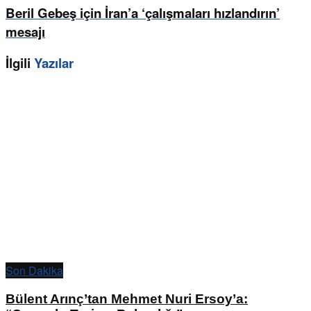
Beril Gebeş için İran’a ‘çalışmaları hızlandırın’
mesajı
İlgili
Yazılar
Son Dakika
Bülent Arınç’tan Mehmet Nuri Ersoy’a: