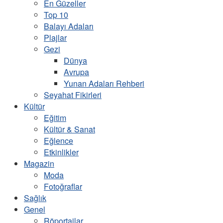
En Güzeller
Top 10
Balayı Adaları
Plajlar
Gezi
Dünya
Avrupa
Yunan Adaları Rehberi
Seyahat Fikirleri
Kültür
Eğitim
Kültür & Sanat
Eğlence
Etkinlikler
Magazin
Moda
Fotoğraflar
Sağlık
Genel
Röportajlar