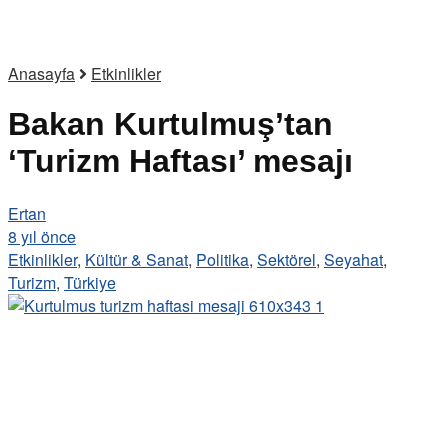
Anasayfa
Etkinlikler
Bakan Kurtulmuş’tan
‘Turizm Haftası’ mesajı
Ertan
8 yıl önce
Etkinlikler
,
Kültür & Sanat
,
Politika
,
Sektörel
,
Seyahat
,
Turizm
,
Türkiye