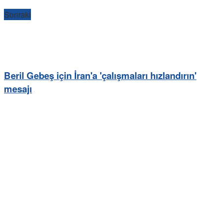
Sonraki
Beril Gebeş için İran'a 'çalışmaları hızlandırın'
mesajı