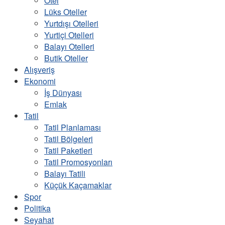
Otel
Lüks Oteller
Yurtdışı Otelleri
Yurtiçi Otelleri
Balayı Otelleri
Butik Oteller
Alışveriş
Ekonomi
İş Dünyası
Emlak
Tatil
Tatil Planlaması
Tatil Bölgeleri
Tatil Paketleri
Tatil Promosyonları
Balayı Tatili
Küçük Kaçamaklar
Spor
Politika
Seyahat