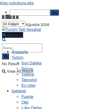
Araç çubuğuna atla
Ara
Pazartesi, 10 Ağustos 2026
Abone Ol
Anasayfa
Turizm
Son Dakika
No Result
Dünya
View All Result
Türkiye
Teknoloji
En iyiler
Sektörel
Fuarlar
Otel
Lüks Oteller