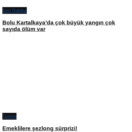
Son Dakika
Bolu Kartalkaya’da çok büyük yangın çok
sayıda ölüm var
Turizm
Emeklilere şezlong sürprizi!