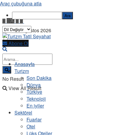
Araç çubuğuna atla
Ara
Cuma, 7 Ağustos 2026
Abone Ol
Anasayfa
Turizm
Son Dakika
No Result
Dünya
View All Result
Türkiye
Teknoloji
En iyiler
Sektörel
Fuarlar
Otel
Lüks Oteller