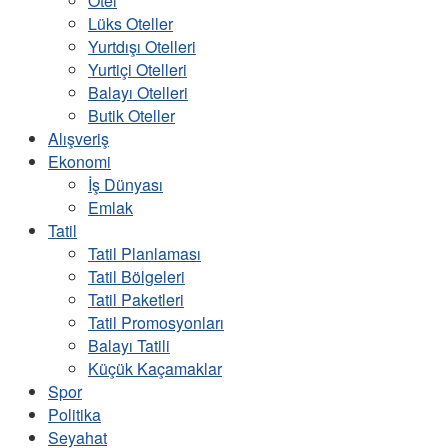
Otel
Lüks Oteller
Yurtdışı Otelleri
Yurtiçi Otelleri
Balayı Otelleri
Butik Oteller
Alışveriş
Ekonomi
İş Dünyası
Emlak
Tatil
Tatil Planlaması
Tatil Bölgeleri
Tatil Paketleri
Tatil Promosyonları
Balayı Tatili
Küçük Kaçamaklar
Spor
Politika
Seyahat