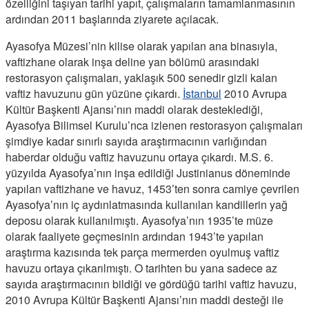
özelliğini taşıyan tarihi yapıt, çalışmaların tamamlanmasının
ardından 2011 başlarında ziyarete açılacak.
Ayasofya Müzesi’nin kilise olarak yapılan ana binasıyla,
vaftizhane olarak inşa deline yan bölümü arasındaki
restorasyon çalışmaları, yaklaşık 500 senedir gizli kalan
vaftiz havuzunu gün yüzüne çıkardı.
İstanbul
2010 Avrupa
Kültür Başkenti Ajansı’nın maddi olarak desteklediği,
Ayasofya Bilimsel Kurulu’nca izlenen restorasyon çalışmaları
şimdiye kadar sınırlı sayıda araştırmacının varlığından
haberdar olduğu vaftiz havuzunu ortaya çıkardı. M.S. 6.
yüzyılda Ayasofya’nın inşa edildiği Justinianus döneminde
yapılan vaftizhane ve havuz, 1453’ten sonra camiye çevrilen
Ayasofya’nın iç aydınlatmasında kullanılan kandillerin yağ
deposu olarak kullanılmıştı. Ayasofya’nın 1935’te müze
olarak faaliyete geçmesinin ardından 1943’te yapılan
araştırma kazısında tek parça mermerden oyulmuş vaftiz
havuzu ortaya çıkarılmıştı. O tarihten bu yana sadece az
sayıda araştırmacının bildiği ve gördüğü tarihi vaftiz havuzu,
2010 Avrupa Kültür Başkenti Ajansı’nın maddi desteği ile