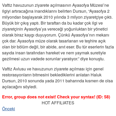
Vaftiz havuzunun ziyarete açılmasının Ayasofya Müzesi’ne
ilgiyi artıracağına inandıklarını belirten Dursun, “Ayasofya 2
milyondan başlayarak 2010 yılında 3 milyon ziyaretçiye çıktı.
Büyük bir çıkış yaptı. Bir taraftan da bu kadar çok ilgi ve
ziyaretçinin Ayasofya’ya vereceği yoğunluktan bir yönetici
olarak biraz kaygı duyuyorum. Çünkü Ayasofya’nın mekanı
çok dar. Ayasofya müze olarak tasarlanan ve teşhire açık
olan bir bölüm değil, bir abide, anıt eser. Bu tür eserlerin fazla
sayıda insan tarafından hareket ve nem yaymak suretiyle
gezilmesi uzun vadede sorunlar yaratıyor.” diye konuştu.
Vaftiz Avlusu ve havuzunun ziyarete açılması için genel
restorasyonların bitmesini beklediklerini anlatan Haluk
Dursun, 2010 sonunda yada 2011 baharında kısmen de olsa
açılacağını söyledi.
Error, group does not exist! Check your syntax! (ID: 58)
HOT AFFILIATES
Önceki