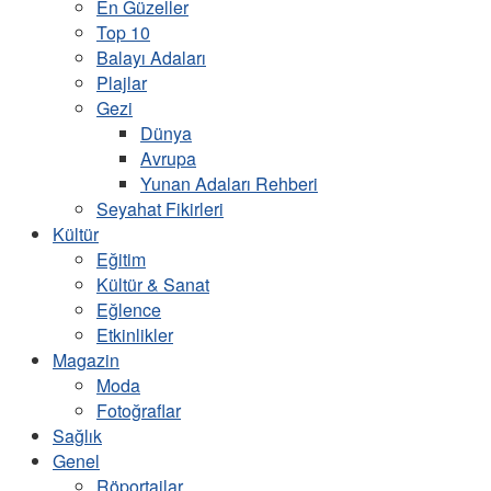
En Güzeller
Top 10
Balayı Adaları
Plajlar
Gezi
Dünya
Avrupa
Yunan Adaları Rehberi
Seyahat Fikirleri
Kültür
Eğitim
Kültür & Sanat
Eğlence
Etkinlikler
Magazin
Moda
Fotoğraflar
Sağlık
Genel
Röportajlar