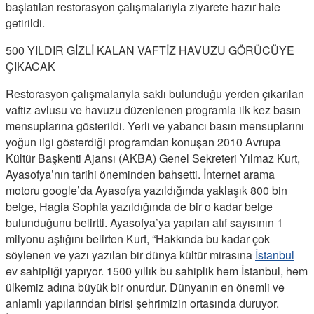
başlatılan restorasyon çalışmalarıyla ziyarete hazır hale
getirildi.
500 YILDIR GİZLİ KALAN VAFTİZ HAVUZU GÖRÜCÜYE
ÇIKACAK
Restorasyon çalışmalarıyla saklı bulunduğu yerden çıkarılan
vaftiz avlusu ve havuzu düzenlenen programla ilk kez basın
mensuplarına gösterildi. Yerli ve yabancı basın mensuplarını
yoğun ilgi gösterdiği programdan konuşan 2010 Avrupa
Kültür Başkenti Ajansı (AKBA) Genel Sekreteri Yılmaz Kurt,
Ayasofya’nın tarihi öneminden bahsetti. İnternet arama
motoru google’da Ayasofya yazıldığında yaklaşık 800 bin
belge, Hagia Sophia yazıldığında de bir o kadar belge
bulunduğunu belirtti. Ayasofya’ya yapılan atıf sayısının 1
milyonu aştığını belirten Kurt, “Hakkında bu kadar çok
söylenen ve yazı yazılan bir dünya kültür mirasına
İstanbul
ev sahipliği yapıyor. 1500 yıllık bu sahiplik hem İstanbul, hem
ülkemiz adına büyük bir onurdur. Dünyanın en önemli ve
anlamlı yapılarından birisi şehrimizin ortasında duruyor.