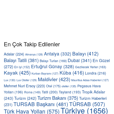
En Çok Takip Edilenler
Balayı
(412)
Antalya
(332)
Adalar
(224)
Almanya
(128)
Balayı Tatili
(381)
Dubai
(341)
En Güzel
Balayı Turları
(169)
Ertuğrul Günay
(328)
(272)
En iyi
(152)
Gezilecek Yerler
(163)
Kayak
(425)
Küba
(416)
Londra
(216)
Kurban Bayramı
(127)
Maldivler
(423)
Lux
(130)
Lux Oteller
(129)
Mauritius Adası Haberleri
(127)
Mehmet Nuri Ersoy
(223)
Pegasus Hava
Otel
(175)
oteller
(135)
Tropik Adalar
Yolları
(196)
Tatil
(200)
Tayland
(193)
Roma
(149)
Turizm Bakanı
(375)
(243)
Turizm
(242)
Turizm Haberleri
TÜRSAB
(507)
TURSAB Başkanı
(481)
(231)
Türkiye
(1656)
Türk Hava Yolları
(575)