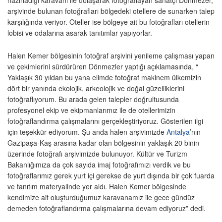
arşivinde bulunan fotoğrafları bölgedeki otellere de sunarken talep
karşılığında veriyor. Oteller ise bölgeye ait bu fotoğrafları otellerin
lobisi ve odalarına asarak tanıtımlar yapıyorlar.
Halen Kemer bölgesinin fotoğraf arşivini yenileme çalışması yapan
ve çekimlerini sürdürüren Dönmezler yaptığı açıklamasında, “
Yaklaşık 30 yıldan bu yana elimde fotoğraf makinem ülkemizin
dört bir yanında ekolojik, arkeolojik ve doğal güzelliklerini
fotoğraflıyorum. Bu arada gelen talepler doğrultusunda
profesyonel ekip ve ekipmanlarımız ile de otellerimizin
fotoğraflandırma çalışmalarını gerçekleştiriyoruz. Gösterilen ilgi
için teşekkür ediyorum. Şu anda halen arşivimizde
Antalya
’nın
Gazipaşa-Kaş arasına kadar olan bölgesinin yaklaşık 20 binin
üzerinde fotoğrafı arşivimizde bulunuyor. Kültür ve Turizm
Bakanlığımıza da çok sayıda imaj fotoğrafımızı verdik ve bu
fotoğraflarımız gerek yurt içi gerekse de yurt dışında bir çok fuarda
ve tanıtım materyalinde yer aldı. Halen Kemer bölgesinde
kendimize ait oluşturduğumuz karavanamız ile gece gündüz
demeden fotoğraflandırma çalışmalarına devam ediyoruz” dedi.