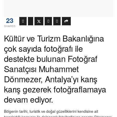
23
SHARES
Kültür ve Turizm Bakanlığına
çok sayıda fotoğrafı ile
destekte bulunan Fotoğraf
Sanatçısı Muhammet
Dönmezer, Antalya’yı karış
karış gezerek fotoğraflamaya
devam ediyor.
Bölgenin tarihi, turistik ve doğal güzelliklerini kendisine ait
hazırladığı karavanı ile dolaşarak fotoğraflayan sanatçı Dönmezer,